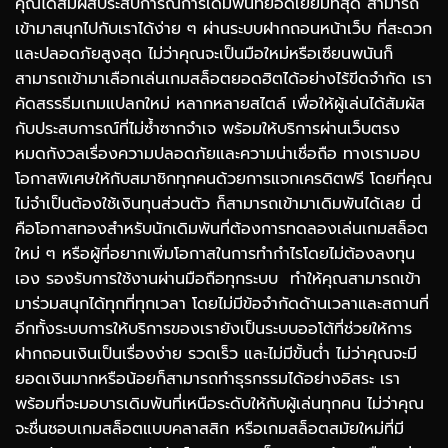
คุณได้สัมผัสประสบการณ์การเดิมพันที่ยอดเยี่ยมที่สุด สามารถ
เข้ามาสนุกไปกับเราได้ง่าย ๆ ผ่านระบบฝากถอนหน้าเว็บ ที่สะดวก
และปลอดภัยสูงสุด ไม่ว่าคุณจะเป็นมือใหม่หรือเซียนพนันก็
สามารถเข้ามาเลือกเล่นเกมสล็อตยอดฮิตได้อย่างไร้ขีดจำกัด เรา
คัดสรรธีมเกมแปลกใหม่ หลากหลายสไตล์ เพื่อให้ผู้เล่นได้สัมผัส
กับประสบการณ์ที่ไม่ซ้ำซากจำเจ พร้อมให้บริการผ่านเว็บตรง
หมดกังวลเรื่องความปลอดภัยและความน่าเชื่อถือ ทางเรามอบ
โอกาสพิเศษให้กับสมาชิกทุกคนด้วยการแจกเครดิตฟรี โดยที่คุณ
ไม่จำเป็นต้องใช้เงินทุนส่วนตัว ก็สามารถเข้ามาเดิมพันได้เลย นี่
คือโอกาสทองสำหรับนักเดิมพันที่ต้องการทดลองเล่นเกมสล็อต
ใหม่ ๆ หรือผู้ที่อยากเพิ่มโอกาสในการทำกำไรโดยไม่ต้องลงทุน
เอง รองรับการใช้งานผ่านมือถือทุกระบบ ทำให้คุณสามารถเข้า
มาร่วมสนุกได้ทุกที่ทุกเวลา โดยไม่มีข้อจำกัดด้านเวลาและสถานที่
อีกทั้งระบบการให้บริการของเรายังเป็นระบบออโต้ที่ช่วยให้การ
ฝากถอนเงินเป็นเรื่องง่าย รวดเร็ว และไม่มีขั้นต่ำ ไม่ว่าคุณจะมี
ยอดเงินมากหรือน้อยก็สามารถทำธุรกรรมได้อย่างอิสระ เรา
พร้อมที่จะมอบารเดิมพันที่เหนือระดับให้กับผู้เล่นทุกคน ไม่ว่าคุณ
จะชื่นชอบเกมสล็อตแบบคลาสสิก หรือเกมสล็อตสมัยใหม่ที่มี