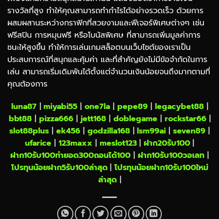
รางวัลที่สูง ทำให้คุณสามารถทำกำไรได้อย่างรวดเร็ว ด้วยการ
ผสมผสานระหว่างกราฟิกที่สวยงามและฟีเจอร์พิเศษต่างๆ เช่น
ฟรีสปิน การหมุนฟรี หรือโบนัสพิเศษ ที่สามารถเพิ่มมูลค่าการ
ชนะให้สูงขึ้น ทำให้การเล่นเกมสล็อตบนเว็บไซต์ของเราเป็น
ประสบการณ์ที่สนุกและคุ้มค่า และที่สำคัญยังไม่มีข้อจำกัดในการ
เล่น สามารถเริ่มเดิมพันได้ตั้งแต่จำนวนเงินน้อยจนถึงมากตามที่
คุณต้องการ
luna87
|
miyabi55
|
one7la
|
pepe89
|
legacybet88
|
bbt88
|
pizza666
|
jett168
|
doblegame
|
rockstar66
|
slot88plus
|
ek456
|
godzilla168
|
lsm99ai
|
seven89
|
ufarice
|
123maxx
|
meslot123
|
ฝาก20รับ100
|
ฝาก10รับ100ทํายอด300ถอนได้100
|
ฝาก10รับ100วอเลท
|
โปรทุนน้อยฝาก5รับ100ล่าสุด
|
โปรทุนน้อยฝาก10รับ100ใหม่
ล่าสุด
|