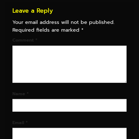
Leave a Reply
Your email address will not be published.
Required fields are marked
*
Comment
*
Name
*
Email
*