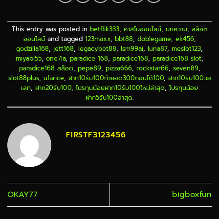
This entry was posted in
betflik333
,
คาสิโนออนไลน์
,
บทความ
,
สล็อต
ออนไลน์
and tagged
123maxx
,
bbt88
,
doblegame
,
ek456
,
godzilla168
,
jett168
,
legacybet88
,
lsm99ai
,
luna87
,
meslot123
,
miyabi55
,
one7la
,
paradice 168
,
paradice168
,
paradice168 slot
,
paradice168 สล็อต
,
pepe89
,
pizza666
,
rockstar66
,
seven89
,
slot88plus
,
ufarice
,
ฝาก10รับ100ทํายอด300ถอนได้100
,
ฝาก10รับ100วอ
เลท
,
ฝาก20รับ100
,
โปรทุนน้อยฝาก10รับ100ใหม่ล่าสุด
,
โปรทุนน้อย
ฝาก5รับ100ล่าสุด
.
FIRSTF3123456
OKAY77
bigboxfun