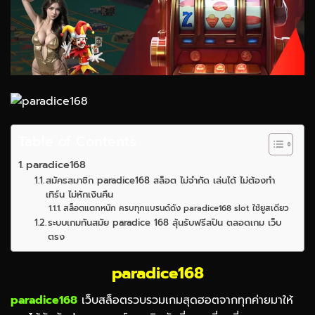
Table of Contents
paradice168
สมัครสมาชิก paradice168 สล็อต ไม่จำกัด เล่นได้ ไม่ต้องทำ
เทิร์น ไม่หักเงินคืน
สล็อตแตกหนัก ครบทุกแบรนด์ดัง paradice168 slot ใช้ยูสเดียว
ระบบเกมทันสมัย paradice 168 ลุ้นรับฟรีสปิน ตลอดเกม เว็บ
ตรง
paradice168
paradice168
เว็บสล็อตรวบรวมเกมสุดฮอตจากทุกค่ายมาให้