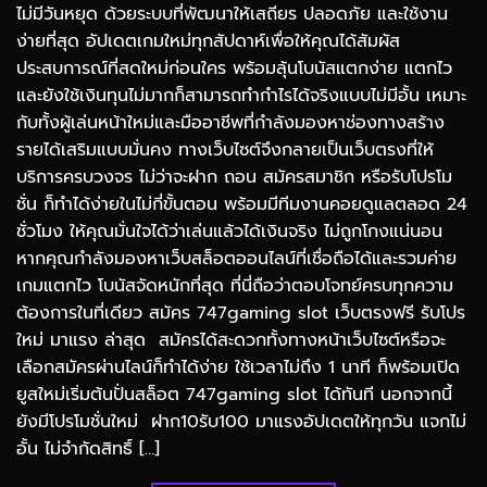
ไม่มีวันหยุด ด้วยระบบที่พัฒนาให้เสถียร ปลอดภัย และใช้งาน
ง่ายที่สุด อัปเดตเกมใหม่ทุกสัปดาห์เพื่อให้คุณได้สัมผัส
ประสบการณ์ที่สดใหม่ก่อนใคร พร้อมลุ้นโบนัสแตกง่าย แตกไว
และยังใช้เงินทุนไม่มากก็สามารถทำกำไรได้จริงแบบไม่มีอั้น เหมาะ
กับทั้งผู้เล่นหน้าใหม่และมืออาชีพที่กำลังมองหาช่องทางสร้าง
รายได้เสริมแบบมั่นคง ทางเว็บไซต์จึงกลายเป็นเว็บตรงที่ให้
บริการครบวงจร ไม่ว่าจะฝาก ถอน สมัครสมาชิก หรือรับโปรโม
ชั่น ก็ทำได้ง่ายในไม่กี่ขั้นตอน พร้อมมีทีมงานคอยดูแลตลอด 24
ชั่วโมง ให้คุณมั่นใจได้ว่าเล่นแล้วได้เงินจริง ไม่ถูกโกงแน่นอน
หากคุณกำลังมองหาเว็บสล็อตออนไลน์ที่เชื่อถือได้และรวมค่าย
เกมแตกไว โบนัสจัดหนักที่สุด ที่นี่ถือว่าตอบโจทย์ครบทุกความ
ต้องการในที่เดียว สมัคร 747gaming slot เว็บตรงฟรี รับโปร
ใหม่ มาแรง ล่าสุด สมัครได้สะดวกทั้งทางหน้าเว็บไซต์หรือจะ
เลือกสมัครผ่านไลน์ก็ทำได้ง่าย ใช้เวลาไม่ถึง 1 นาที ก็พร้อมเปิด
ยูสใหม่เริ่มต้นปั่นสล็อต 747gaming slot ได้ทันที นอกจากนี้
ยังมีโปรโมชั่นใหม่ ฝาก10รับ100 มาแรงอัปเดตให้ทุกวัน แจกไม่
อั้น ไม่จำกัดสิทธิ์ […]