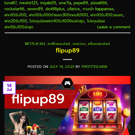
luna87
,
meslot123
,
miyabi55
,
one7la
,
pepe89
,
pizza666
,
rockstar66
,
seven89
,
slot88plus
,
ufarice
,
ทางเข้า kappamax
,
ฝาก10รับ100
,
ฝาก10รับ100ทํายอด300ถอนได้100
,
ฝาก10รับ100วอเลท
,
ฝาก20รับ100
,
โปรทุนน้อยฝาก10รับ100ใหม่ล่าสุด
,
โปรทุนน้อย
ฝาก5รับ100ล่าสุด
Leave a comment
BETFLIK333
,
คาสิโนออนไลน์
,
บทความ
,
สล็อตออนไลน์
flipup89
POSTED ON
JULY 14, 2025
BY
FIRSTF3123456
14
Jul