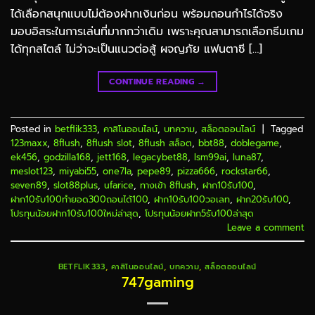
ได้เลือกสนุกแบบไม่ต้องฝากเงินก่อน พร้อมถอนกำไรได้จริง
มอบอิสระในการเล่นที่มากกว่าเดิม เพราะคุณสามารถเลือกธีมเกม
ได้ทุกสไตล์ ไม่ว่าจะเป็นแนวต่อสู้ ผจญภัย แฟนตาซี […]
CONTINUE READING
→
Posted in
betflik333
,
คาสิโนออนไลน์
,
บทความ
,
สล็อตออนไลน์
|
Tagged
123maxx
,
8flush
,
8flush slot
,
8flush สล็อต
,
bbt88
,
doblegame
,
ek456
,
godzilla168
,
jett168
,
legacybet88
,
lsm99ai
,
luna87
,
meslot123
,
miyabi55
,
one7la
,
pepe89
,
pizza666
,
rockstar66
,
seven89
,
slot88plus
,
ufarice
,
ทางเข้า 8flush
,
ฝาก10รับ100
,
ฝาก10รับ100ทํายอด300ถอนได้100
,
ฝาก10รับ100วอเลท
,
ฝาก20รับ100
,
โปรทุนน้อยฝาก10รับ100ใหม่ล่าสุด
,
โปรทุนน้อยฝาก5รับ100ล่าสุด
Leave a comment
BETFLIK333
,
คาสิโนออนไลน์
,
บทความ
,
สล็อตออนไลน์
747gaming