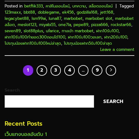
Posted in
betflik333
,
คาสิโนออนไลน์
,
บทความ
,
สล็อตออนไลน์
|
Tagged
123maxx
,
bbt88
,
doblegame
,
ek456
,
godzilla168
,
jett168
,
legacybet88
,
lsm99ai
,
luna87
,
marbobet
,
marbobet slot
,
marbobet
สล็อต
,
meslot123
,
miyabi55
,
one7la
,
pepe89
,
pizza666
,
rockstar66
,
seven89
,
slot88plus
,
ufarice
,
ทางเข้า marbobet
,
ฝาก10รับ100
,
ฝาก10รับ100ทํายอด300ถอนได้100
,
ฝาก10รับ100วอเลท
,
ฝาก20รับ100
,
โปรทุนน้อยฝาก10รับ100ใหม่ล่าสุด
,
โปรทุนน้อยฝาก5รับ100ล่าสุด
Leave a comment
1
2
3
4
…
9
Search
SEARCH
Recent Posts
เว็บแทงบอลอันดับ 1