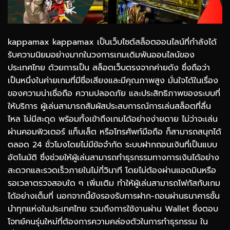
kappamax kappamax เป็นเว็บไซต์สล็อตออนไลน์ที่กำลังได้
รับความนิยมอย่างมากในวงการเกมเดิมพันออนไลน์ของ
ประเทศไทย ด้วยการเป็น สล็อตเว็บตรงจากค่ายดัง ซึ่งถือว่า
เป็นหนึ่งในค่ายเกมที่มีชื่อเสียงและมีคุณภาพสูง มั่นใจได้ในเรื่อง
ของความน่าเชื่อถือ ความปลอดภัย และประสิทธิภาพของระบบที่
ให้บริการ ผู้เล่นสามารถสัมผัสประสบการณ์การเล่นสล็อตที่ลื่น
ไหล ไม่มีสะดุด พร้อมทั้งเข้าถึงเกมได้อย่างง่ายดาย ไม่ว่าจะเล่น
ผ่านคอมพิวเตอร์ แท็บเล็ต หรือโทรศัพท์มือถือ ก็สามารถสนุกได้
ตลอด 24 ชั่วโมงโดยไม่มีข้อจำกัด ระบบฝากถอนเงินที่เป็นแบบ
อัตโนมัติ ซึ่งช่วยให้ผู้เล่นสามารถทำธุรกรรมทางการเงินได้อย่าง
สะดวกและรวดเร็วภายในไม่กี่วินาที โดยไม่ต้องผ่านแอดมินหรือ
รอเวลาตรวจสอบใด ๆ เพิ่มเติม ทำให้ผู้เล่นสามารถโฟกัสกับเกม
ได้อย่างเต็มที่ นอกจากนี้ยังรองรับการฝาก-ถอนผ่านธนาคารชั้น
นำทุกแห่งในประเทศไทย รวมถึงการใช้งานผ่าน Wallet ซึ่งตอบ
โจทย์คนรุ่นใหม่ที่ต้องการความคล่องตัวในการทำธุรกรรม ใน