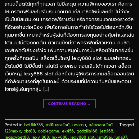
เกมสล็อตได้ทุกที่ทุกเวลา ไม่มีสะดุด ความพิเศษของเรา คือการ
ให้เครดิตฟรีและโปรโมชั่นมากมายแก่สมาชิกใหม่และเก่า ไม่ว่าจะ
เป็นโบนัสเติมเงิน เครดิตฟรีรายวัน หรือกิจกรรมแจกของรางวัล
ที่จัดอย่างต่อเนื่อง เพิ่มโอกาสในการทำกำไรโดยไม่ต้องควักเงิน
ทุนมากขึ้น เหมาะสำหรับผู้เล่นที่ต้องการลงทุนอย่างคุ้มค่าและเล่น
ได้แบบไม่ต้องกดดัน ตัวเกมยังมีภาพกราฟิกที่สวยงาม คมชัด
เอฟเฟกต์เสียงเร้าใจ เพิ่มความสนุกในการปั่นสล็อตให้มากยิ่งขึ้น
ทุกครั้งที่กดสปิน สล็อตเว็บใหญ่ lexy888 slot ระบบฝากถอน
อัตโนมัติ ไม่มีขั้นต่ำ เล่นได้ จ่ายครบ ถอนเงินได้ทุกเวลา สล็อต
เว็บใหญ่ lexy888 slot คือหนึ่งในผู้ให้บริการเกมสล็อตออนไลน์
ที่กำลังมาแรงที่สุดในขณะนี้ ด้วยระบบที่มีความทันสมัยและตอบ
โจทย์ผู้เล่นทุกกลุ่ม […]
CONTINUE READING
→
Posted in
betflik333
,
คาสิโนออนไลน์
,
บทความ
,
สล็อตออนไลน์
|
Tagged
123maxx
,
bbt88
,
doblegame
,
ek456
,
godzilla168
,
jett168
,
legacybet88
,
lexy 888
,
lexy888
,
lexy888 slot
,
lsm99ai
,
luna87
,