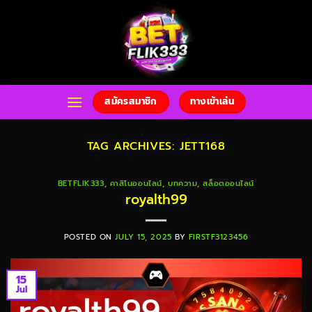
Skip
to
content
สมัครสมาชิก
ทางเข้าเล่น
TAG ARCHIVES:
JETT168
BETFLIK333
,
คาสิโนออนไลน์
,
บทความ
,
สล็อตออนไลน์
royalth99
POSTED ON
JULY 15, 2025
BY
FIRSTF3123456
15
Jul