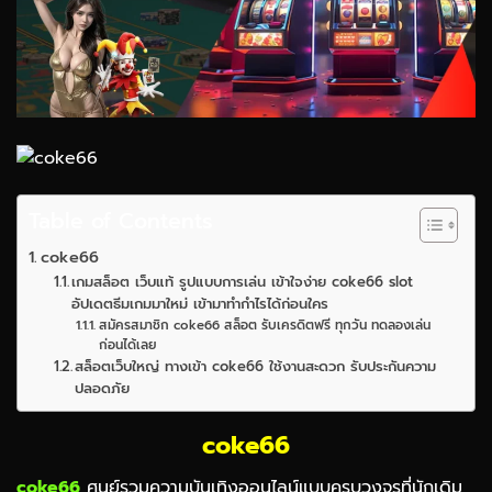
Table of Contents
coke66
เกมสล็อต เว็บแท้ รูปแบบการเล่น เข้าใจง่าย coke66 slot
อัปเดตธีมเกมมาใหม่ เข้ามาทำกำไรได้ก่อนใคร
สมัครสมาชิก coke66 สล็อต รับเครดิตฟรี ทุกวัน ทดลองเล่น
ก่อนได้เลย
สล็อตเว็บใหญ่ ทางเข้า coke66 ใช้งานสะดวก รับประกันความ
ปลอดภัย
coke66
coke66
ศูนย์รวมความบันเทิงออนไลน์แบบครบวงจรที่นักเดิม