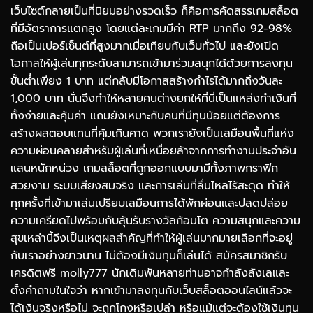
เว็บไซต์กลายเป็นที่นิยมอย่างรวดเร็ว ก็คือการคัดสรรเกมสล็อต
ที่มีอัตราการแตกสูง โดยแต่ละเกมมีค่า RTP มากถึง 92-98%
ถือเป็นเปอร์เซ็นต์ที่สูงมากเมื่อเทียบกับเว็บทั่วไป และยังเปิด
โอกาสให้ผู้เล่นทุกระดับสามารถเข้ามาร่วมสนุกได้ด้วยการลงทุน
ขั้นต่ำเพียง 1 บาท แต่กลับมีโอกาสสร้างกำไรได้มากถึงวันละ
1,000 บาท นั่นจึงทำให้หลายคนต่างยกให้ที่นี่เป็นแหล่งทำเงินที่
ทั้งง่ายและคุ้มค่า แถมยังเหมาะกับคนที่มีทุนน้อยแต่ต้องการ
สร้างผลตอบแทนที่คุ้มเกินคาด พวกเรายังเป็นเสมือนพื้นที่แห่ง
ความผ่อนคลายสำหรับผู้เล่นที่เหนื่อยล้าจากการทำงานประจำอัน
แสนหนักหน่วง เกมสล็อตที่ถูกออกแบบมามีทั้งภาพกราฟิก
สวยงาม ระบบเสียงสมจริง และการเล่นที่ลื่นไหลไร้สะดุด ทำให้
ทุกครั้งที่เข้ามาเล่นเปรียบเสมือนการได้พักผ่อนและปลดปล่อย
ความเครียดไปพร้อมกับลุ้นรับรางวัลก้อนโต ความสนุกและความ
สุขเหล่านี้จึงเป็นเหตุผลสำคัญที่ทำให้ผู้เล่นมากมายเลือกที่จะอยู่
กับเราอย่างยาวนาน ไม่ต้องมีเงินทุนก็เล่นได้ สมัครสมาชิกรับ
เครดิตฟรี molly777 นักเดิมพันหลายท่านอาจกำลังลังเลและ
ตั้งคำถามในใจว่า หากเข้ามาลงทุนกับเว็บสล็อตออนไลน์แล้วจะ
ได้เงินจริงหรือไม่ จะถูกโกงหรือเปล่า หรือแม้แต่จะต้องใช้เงินทุน