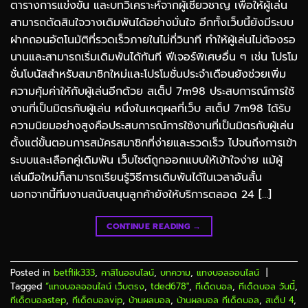
ตารางการแข่งขัน และบทวิเคราะห์จากผู้เชี่ยวชาญ เพื่อให้ผู้เล่น
สามารถตัดสินใจวางเดิมพันได้อย่างมั่นใจ อีกทั้งเว็บนี้ยังมีระบบ
ฝากถอนอัตโนมัติที่รวดเร็วภายในไม่กี่วินาที ทำให้ผู้เล่นไม่ต้องรอ
นานและสามารถเริ่มเดิมพันได้ทันที ฟีเจอร์พิเศษอื่น ๆ เช่น โปรโม
ชั่นโบนัสสำหรับสมาชิกใหม่และโปรโมชั่นประจำเดือนยังช่วยเพิ่ม
ความคุ้มค่าให้กับผู้เล่นอีกด้วย สเต็ป 7m98 ประสบการณ์การใช้
งานที่เป็นมิตรกับผู้เล่น หนึ่งในเหตุผลที่เว็บ สเต็ป 7m98 ได้รับ
ความนิยมอย่างสูงคือประสบการณ์การใช้งานที่เป็นมิตรกับผู้เล่น
ตั้งแต่ขั้นตอนการสมัครสมาชิกที่ง่ายและรวดเร็ว ไปจนถึงการเข้า
ระบบและเลือกคู่เดิมพัน เว็บไซต์ถูกออกแบบให้เข้าใจง่าย แม้ผู้
เล่นมือใหม่ก็สามารถเรียนรู้วิธีการเดิมพันได้ในเวลาอันสั้น
นอกจากนี้ทีมงานสนับสนุนลูกค้ายังให้บริการตลอด 24 […]
CONTINUE READING
→
Posted in
betflik333
,
คาสิโนออนไลน์
,
บทความ
,
แทงบอลออนไลน์
|
Tagged
“แทงบอลออนไลน์ เว็บตรง
,
tded678″
,
ทีเด็ดบอล
,
ทีเด็ดบอล วันนี้
,
ทีเด็ดบอลstep
,
ทีเด็ดบอลvip
,
บ้านผลบอล
,
บ้านผลบอล ทีเด็ดบอล
,
สเต็ป 4
,