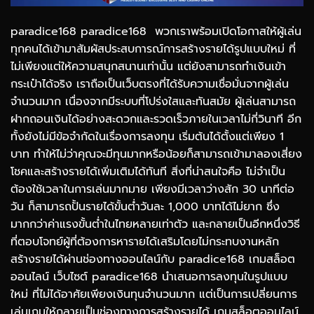
paradice168 paradice168 พวกเราพร้อมเปิดโอกาสให้ผู้เล่น
ทุกคนได้เข้ามาสัมผัสประสบการณ์การสร้างรายได้รูปแบบใหม่ ที่
ไม่เพียงแต่ให้ความสนุกสนานเท่านั้น แต่ยังสามารถทำเงินเข้า
กระเป๋าได้จริง เราถือเป็นเว็บตรงที่ได้รับความเชื่อมั่นจากผู้เล่น
จำนวนมาก เนื่องจากมีระบบที่โปร่งใสและทันสมัย ผู้เล่นสามารถ
ฝากถอนเงินได้อย่างสะดวกและรวดเร็วภายในเวลาไม่กี่วินาที อีก
ทั้งยังไม่มีข้อจำกัดในเรื่องการลงทุน เริ่มต้นได้ตั้งแต่เพียง 1
บาท ทำให้ไม่ว่าคุณจะมีทุนมากหรือน้อยก็สามารถเข้ามาลองเสี่ยง
โชคและสร้างรายได้เพิ่มเติมได้ทันที สิ่งที่น่าสนใจคือ ไม่จำเป็น
ต้องใช้เวลาในการเล่นมากมาย เพียงมีเวลาว่างสัก 30 นาทีต่อ
วัน ก็สามารถปั้นรายได้ขั้นต่ำวันละ 1,000 บาทได้ไม่ยาก ซึ่ง
มากกว่าค่าแรงขั้นต่ำในไทยหลายเท่าตัว และกลายเป็นอีกหนึ่งวิธี
ที่ตอบโจทย์ผู้ที่ต้องการหารายได้เสริมโดยไม่กระทบงานหลัก
สร้างรายได้ผ่านช่องทางออนไลน์กับ paradice168 เกมสล็อต
ออนไลน์ เว็บไซต์ paradice168 นำเสนอการลงทุนในรูปแบบ
ใหม่ ที่ไม่ได้อาศัยเพียงเงินทุนจำนวนมาก แต่เป็นการเปลี่ยนการ
เล่นเกมให้กลายเป็นช่องทางการสร้างรายได้ เกมสล็อตออนไลน์