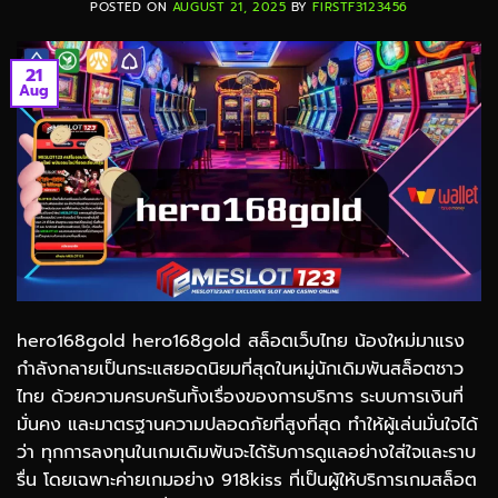
POSTED ON
AUGUST 21, 2025
BY
FIRSTF3123456
21
Aug
hero168gold hero168gold สล็อตเว็บไทย น้องใหม่มาแรง
กำลังกลายเป็นกระแสยอดนิยมที่สุดในหมู่นักเดิมพันสล็อตชาว
ไทย ด้วยความครบครันทั้งเรื่องของการบริการ ระบบการเงินที่
มั่นคง และมาตรฐานความปลอดภัยที่สูงที่สุด ทำให้ผู้เล่นมั่นใจได้
ว่า ทุกการลงทุนในเกมเดิมพันจะได้รับการดูแลอย่างใส่ใจและราบ
รื่น โดยเฉพาะค่ายเกมอย่าง 918kiss ที่เป็นผู้ให้บริการเกมสล็อต