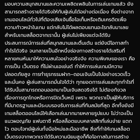
มอบความสนุกสนานและความเพลิดเพลินในการเล่นเกมแล้ว ยัง
สามารถสร้างรายได้จริงให้กับผู้เล่นได้อย่างต่อเนื่อง ซึ่งต่างจาก
เกมออนไลน์ทั่วไปที่ต้องเสียเงินซื้อไอเท็มหรือเติมเครดิตเพื่อ
ความก้าวหน้าในเกม แต่กลับไม่ได้ผลตอบแทนอะไรกลับมาเลย
สำหรับเกมสล็อตจากเรานั้น ผู้เล่นไม่เพียงแต่จะได้รับ
ประสบการณ์การเล่นที่สนุกสนานและตื่นเต้น แต่ยังมีโอกาสทำ
กำไรได้จริง จนกลายเป็นอีกหนึ่งช่องทางสร้างรายได้เสริมที่
หลายคนหันมาให้ความสนใจอย่างจริงจัง ความพิเศษของเรา คือ
การเป็น เว็บตรง ที่ไม่ผ่านเอเย่นต์ ทำให้การเล่นเกมมีความ
ปลอดภัยสูง การทำธุรกรรมฝาก–ถอนเงินเป็นไปอย่างรวดเร็ว
และมั่นคง ผู้เล่นสามารถมั่นใจได้ว่า ทุกยอดการเล่นและทุกกำไรที่
ได้รับนั้นสามารถถอนออกมาเป็นเงินสดจริงได้ ไม่ต้องกังวล
เรื่องการถูกโกงหรือการปิดเว็บหนี เพราะ พวกเราเป็นผู้ให้บริการ
ที่มีมาตรฐานและมีระบบรองรับการเล่นที่ทันสมัยที่สุด อีกทั้งยังมี
เกมสล็อตออนไลน์ให้เลือกเล่นมากมายหลายรูปแบบ ไม่ว่าจะเป็น
แนวผจญภัย แฟนตาซี หรือสล็อตแบบคลาสสิกที่เล่นง่าย แตก
ไว ตอบโจทย์ผู้เล่นทั้งมือใหม่และมืออาชีพ สิ่งที่ทำให้เกมสล็อต
เว็บตรงจากพวกเราได้รับความนิยมสูงก็คือโอกาสในการสร้าง