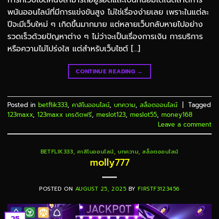
การที่เว็บไซต์หนึ่งสามารถอยู่รอดและเป็นที่นิยมได้ในตลาดการ
พนันออนไลน์ที่มีการแข่งขันสูง ไม่ใช่เรื่องง่ายเลย เพราะในแต่ละ
ปีจะมีเว็บใหม่ ๆ เกิดขึ้นมากมาย แต่หลายเว็บกลับหายไปอย่าง
รวดเร็วด้วยปัญหาต่าง ๆ ไม่ว่าจะเป็นเรื่องการเงิน การบริการ
หรือความไม่โปร่งใส แต่สำหรับเว็บไซต์ […]
CONTINUE READING
→
Posted in
betflik333
,
คาสิโนออนไลน์
,
บทความ
,
สล็อตออนไลน์
|
Tagged
123maxx
,
123maxx เครดิตฟรี
,
meslot123
,
meslot55
,
money168
Leave a comment
BETFLIK333
,
คาสิโนออนไลน์
,
บทความ
,
สล็อตออนไลน์
molly777
POSTED ON
AUGUST 25, 2025
BY
FIRSTF3123456