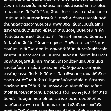
ต้องการ ไม่ว่าจะเป็นเกมสล็อตจากค่ายชั้นนำระดับโลก ความโดด
เด่นของของเว็บไซต์ไม่ได้อยู่เพียงแค่การรวบรวมเกมจำนวนมาก
แต่ยังมอบประสบการณ์การเล่นที่แตกต่าง ด้วยระบบคาสิโนสดที่
ถ่ายทอดสดตรงจากบ่อนจริง ภาพคมชัด เล่นได้แบบเรียลไทม์
สร้างความตื่นเต้นเร้าใจเหมือนได้เข้าไปนั่งอยู่ในบ่อนจริง ๆ อีก
ทั้งยังมีระบบกระเป๋าเงินเดียว ที่ทำให้การฝากและถอนเงินสะดวก
ไม่ต้องโยกเงินไปมาให้ยุ่งยาก ทุกการเดิมพันสามารถทำได้อย่าง
ต่อเนื่องและลื่นไหล อีกหนึ่งเหตุผลที่ทำให้นักเล่นชาวไทยไว้วางใจ
คือความมั่นคงทางการเงินและความปลอดภัย เว็บไซต์มีระบบการ
ป้องกันข้อมูลที่แน่นหนา ฝากถอนได้รวดเร็วผ่านระบบอัตโนมัติ
รองรับทั้งธนาคารชั้นนำและวอเลท เพื่อให้ผู้เล่นสะดวกที่สุดใน
การทำธุรกรรม อีกทั้งยังมีทีมงานมืออาชีพคอยดูแลและให้บริการ
ตลอด 24 ชั่วโมง ไม่ว่าจะมีปัญหาหรือข้อสงสัยใด ๆ ก็สามารถ
ติดต่อสอบถามได้ทันที เว็บ money168 เคียงคู่นักเล่นสล็อต
ชาวไทยมาอย่างยาวนาน มีดีอย่างไร เว็บ money168 ที่สามารถ
ยืนหยัดเคียงคู่นักเล่นชาวไทยมาอย่างยาวนาน ย่อมมีสิ่งที่บ่ง
บอกถึงคุณภาพ ความมั่นคง และความน่าเชื่อถืออย่างแท้จริง