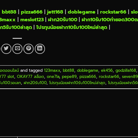
|
bbt88
|
pizza666
|
jett168
|
doblegame
|
rockstar66
|
sl
23maxx
|
meslot123
|
ฝาก20รับ100
|
ฝาก10รับ100ทํายอด300ถ
ก5รับ100ล่าสุด
|
โปรทุนน้อยฝาก10รับ100ใหม่ล่าสุด
|
็อตออนไลน์
and tagged
123maxx
,
bbt88
,
doblegame
,
ek456
,
godzilla168
77 slot
,
OKAY77 สล็อต
,
one7la
,
pepe89
,
pizza666
,
rockstar66
,
seven89
ับ100วอเลท
,
ฝาก20รับ100
,
โปรทุนน้อยฝาก10รับ100ใหม่ล่าสุด
,
โปรทุนน้อยฝาก5รั