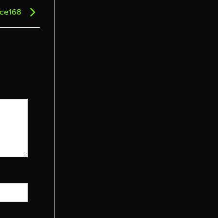
ice168