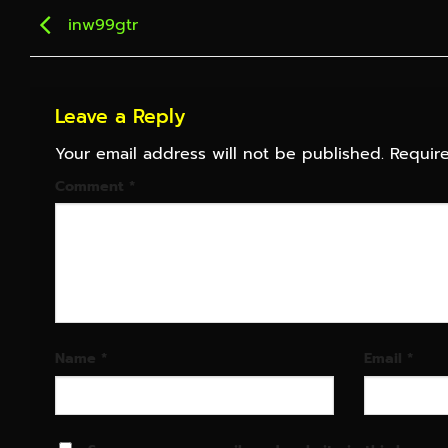
inw99gtr
Leave a Reply
Your email address will not be published.
Requir
Comment
*
Name
*
Email
*