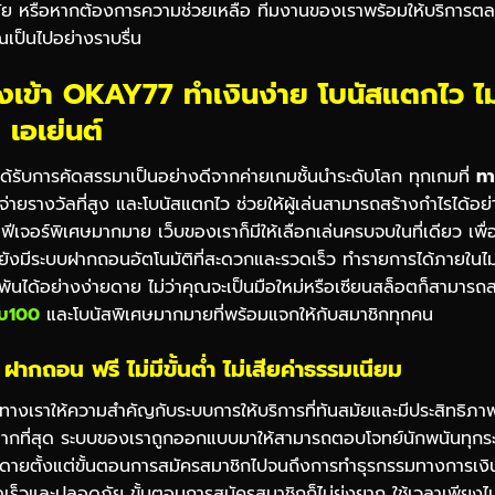
ภัย หรือหากต้องการความช่วยเหลือ ทีมงานของเราพร้อมให้บริการ
ณเป็นไปอย่างราบรื่น
างเข้า OKAY77 ทำเงินง่าย โบนัสแตกไว ไม
เอเย่นต์
ได้รับการคัดสรรมาเป็นอย่างดีจากค่ายเกมชั้นนำระดับโลก ทุกเกมที่
ทา
จ่ายรางวัลที่สูง และโบนัสแตกไว ช่วยให้ผู้เล่นสามารถสร้างกำไรได้อย
เจอร์พิเศษมากมาย เว็บของเราก็มีให้เลือกเล่นครบจบในที่เดียว เพื่อ
งมีระบบฝากถอนอัตโนมัติที่สะดวกและรวดเร็ว ทำรายการได้ภายในไม่กี่
ิมพันได้อย่างง่ายดาย ไม่ว่าคุณจะเป็นมือใหม่หรือเซียนสล็อตก็สามารถ
ับ100
และโบนัสพิเศษมากมายที่พร้อมแจกให้กับสมาชิกทุกคน
กถอน ฟรี ไม่มีขั้นต่ำ ไม่เสียค่าธรรมเนียม
เราให้ความสำคัญกับระบบการให้บริการที่ทันสมัยและมีประสิทธิภาพ เพ
มากที่สุด ระบบของเราถูกออกแบบมาให้สามารถตอบโจทย์นักพนันทุกระด
ายดายตั้งแต่ขั้นตอนการสมัครสมาชิกไปจนถึงการทำธุรกรรมทางการเงิน
็วและปลอดภัย ขั้นตอนการสมัครสมาชิกก็ไม่ยุ่งยาก ใช้เวลาเพียงไม่ก