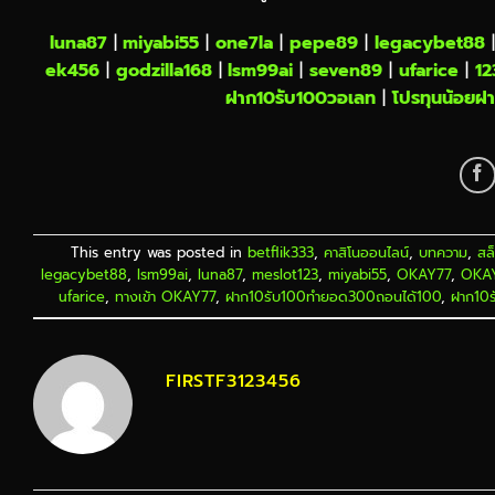
luna87
|
miyabi55
|
one7la
|
pepe89
|
legacybet88
ek456
|
godzilla168
|
lsm99ai
|
seven89
|
ufarice
|
1
ฝาก10รับ100วอเลท
|
โปรทุนน้อยฝา
This entry was posted in
betflik333
,
คาสิโนออนไลน์
,
บทความ
,
สล
legacybet88
,
lsm99ai
,
luna87
,
meslot123
,
miyabi55
,
OKAY77
,
OKAY
ufarice
,
ทางเข้า OKAY77
,
ฝาก10รับ100ทํายอด300ถอนได้100
,
ฝาก10ร
FIRSTF3123456