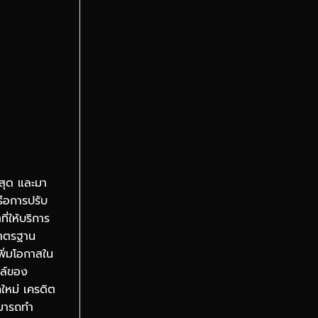
งสุด และมา
รือการปรับ
่ให้บริการ
มาตรฐาน
พิ่มโอกาสใน
ตล์ของ
กใหม่ เครดิต
ามารถทำ