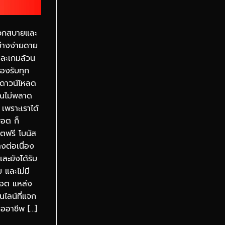
ะดวกสบายและ
ย่างง่ายดาย
ต่ละเกมล้วน
รองรับทุก
องดาวน์โหลด
คุณไม่พลาด
 เพราะเราได้
พอต ก็
ิตฟรี โบนัส
งต่อเนื่อง
ละยังได้รับ
 และไม่มี
็อต แหล่ง
ไลน์ที่แจก
ืออาชีพ […]