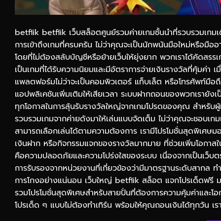
betflik betflik เว็บสล็อตศูนย์รวมค่ายเกมชั้นนำที่รวบรวมเก
การเข้าถึงเกมที่ครบครัน ไม่ว่าคุณจะเป็นนักพนันมือใหม่หรือมือ
โดยที่ไม่ต้องสลับบัญชีหรือย้ายเว็บให้ยุ่งยาก พวกเราได้คัดสรร
เป็นเกมที่ได้รับความนิยมและมีอัตราการจ่ายเงินรางวัลที่คุ้มค
แพลตฟอร์มไม่ว่าจะเป็นคอมพิวเตอร์ แท็บเล็ต หรือโทรศัพท์มือถื
แอปพลิเคชันเพิ่มเติมให้เสียเวลา ระบบฝากถอนของพวกเรายังเป็น
ทุกโอกาสในการลุ้นรับรางวัลใหญ่จากเกมโปรดของคุณ สำหรับผู้ที่ช
รวบรวมเกมจากค่ายดังมาให้เล่นแบบจัดเต็ม ไม่ว่าคุณจะชอบเก
สามารถเลือกเล่นได้ตามความต้องการ เรามีโปรโมชั่นสุดพิเศษมอบใ
เงินฝาก หรือกิจกรรมแจกของรางวัลมากมาย ที่ช่วยเพิ่มโอกาสในการ
คือความปลอดภัยและความโปร่งใสของระบบ เนื่องจากเป็นเว็บตรงไ
การรับรองจากหน่วยงานที่เกี่ยวข้องว่ามีมาตรฐานระดับสากล ทำใ
การโกงอย่างแน่นอน เว็บใหญ่ betflik สล็อต แจกโปรเด็ดฟรี มา
รวมโปรโมชั่นสุดพิเศษสำหรับสายปั่นที่ต้องการความคุ้มค่าและ
โปรเด็ด ๆ แบบไม่ต้องทำเทิร์น พร้อมให้คุณถอนเงินได้ทุกวัน เราค