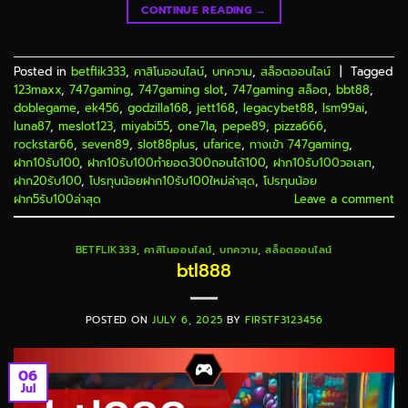
CONTINUE READING
→
Posted in
betflik333
,
คาสิโนออนไลน์
,
บทความ
,
สล็อตออนไลน์
|
Tagged
123maxx
,
747gaming
,
747gaming slot
,
747gaming สล็อต
,
bbt88
,
doblegame
,
ek456
,
godzilla168
,
jett168
,
legacybet88
,
lsm99ai
,
luna87
,
meslot123
,
miyabi55
,
one7la
,
pepe89
,
pizza666
,
rockstar66
,
seven89
,
slot88plus
,
ufarice
,
ทางเข้า 747gaming
,
ฝาก10รับ100
,
ฝาก10รับ100ทํายอด300ถอนได้100
,
ฝาก10รับ100วอเลท
,
ฝาก20รับ100
,
โปรทุนน้อยฝาก10รับ100ใหม่ล่าสุด
,
โปรทุนน้อย
ฝาก5รับ100ล่าสุด
Leave a comment
BETFLIK333
,
คาสิโนออนไลน์
,
บทความ
,
สล็อตออนไลน์
btl888
POSTED ON
JULY 6, 2025
BY
FIRSTF3123456
06
Jul