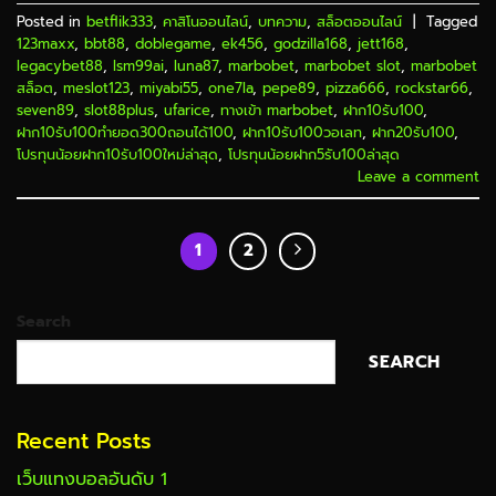
Posted in
betflik333
,
คาสิโนออนไลน์
,
บทความ
,
สล็อตออนไลน์
|
Tagged
123maxx
,
bbt88
,
doblegame
,
ek456
,
godzilla168
,
jett168
,
legacybet88
,
lsm99ai
,
luna87
,
marbobet
,
marbobet slot
,
marbobet
สล็อต
,
meslot123
,
miyabi55
,
one7la
,
pepe89
,
pizza666
,
rockstar66
,
seven89
,
slot88plus
,
ufarice
,
ทางเข้า marbobet
,
ฝาก10รับ100
,
ฝาก10รับ100ทํายอด300ถอนได้100
,
ฝาก10รับ100วอเลท
,
ฝาก20รับ100
,
โปรทุนน้อยฝาก10รับ100ใหม่ล่าสุด
,
โปรทุนน้อยฝาก5รับ100ล่าสุด
Leave a comment
1
2
Search
SEARCH
Recent Posts
เว็บแทงบอลอันดับ 1