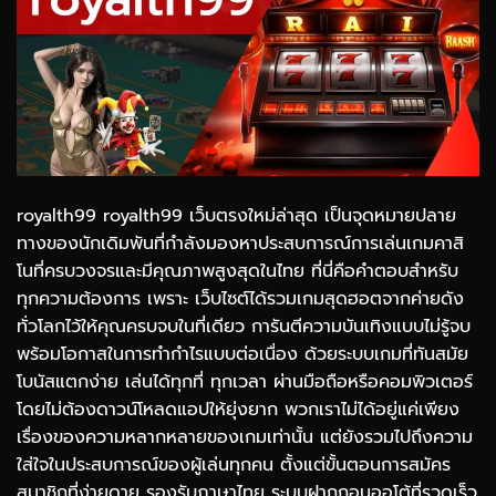
royalth99 royalth99 เว็บตรงใหม่ล่าสุด เป็นจุดหมายปลาย
ทางของนักเดิมพันที่กำลังมองหาประสบการณ์การเล่นเกมคาสิ
โนที่ครบวงจรและมีคุณภาพสูงสุดในไทย ที่นี่คือคำตอบสำหรับ
ทุกความต้องการ เพราะ เว็บไซต์ได้รวมเกมสุดฮอตจากค่ายดัง
ทั่วโลกไว้ให้คุณครบจบในที่เดียว การันตีความบันเทิงแบบไม่รู้จบ
พร้อมโอกาสในการทำกำไรแบบต่อเนื่อง ด้วยระบบเกมที่ทันสมัย
โบนัสแตกง่าย เล่นได้ทุกที่ ทุกเวลา ผ่านมือถือหรือคอมพิวเตอร์
โดยไม่ต้องดาวน์โหลดแอปให้ยุ่งยาก พวกเราไม่ได้อยู่แค่เพียง
เรื่องของความหลากหลายของเกมเท่านั้น แต่ยังรวมไปถึงความ
ใส่ใจในประสบการณ์ของผู้เล่นทุกคน ตั้งแต่ขั้นตอนการสมัคร
สมาชิกที่ง่ายดาย รองรับภาษาไทย ระบบฝากถอนออโต้ที่รวดเร็ว