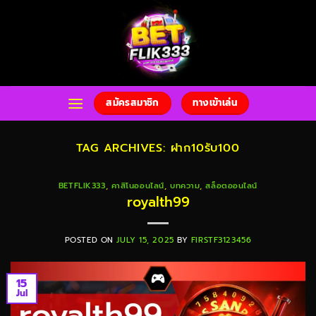
Skip
to
content
สมัครสมาชิก
ทางเข้าเล่น
TAG ARCHIVES:
ฝาก10รับ100
BETFLIK333
,
คาสิโนออนไลน์
,
บทความ
,
สล็อตออนไลน์
royalth99
POSTED ON
JULY 15, 2025
BY
FIRSTF3123456
15
Jul