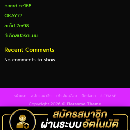
paradice168
OKAY77
สเต็ป 7m98
ทีเด็ดสปอร์ตแมน
Recent Comments
No comments to show.
หน้าแรก
สมัครสมาชิก
เข้าเล่นสล็อต
ติดต่อเรา
SITEMAP
Copyright 2026 ©
Flatsome Theme