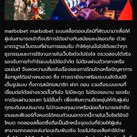
marbobet marbobet ระบบสล็อตออนไลน์ที่พัฒนามาเพื่อให้
ผู้เล่นสามารถเข้าถึงบริการได้อย่างทันสมัยและปลอดภัย ด้วย
มาตรฐานเว็บตรงที่ผ่านการยอมรับ ทำให้คุณมั่นใจได้เลยว่าทุก
ธุรกรรมและการใช้งานภายในเว็บไซต์จะโปร่งใส ตรวจสอบได้จริง
รองรับการทำกำไรแบบไม่มีข้อจำกัด ไม่ต้องผ่านตัวกลางหรือ
เอเย่นต์ จึงลดความเสี่ยงในเรื่องของการโดนโกงหรือปัญหาการ
ล็อกยูสได้อย่างหมดจด ซึ่ง ทางเรายังมาพร้อมระบบอัตโนมัติ
เต็มรูปแบบ ทั้งการสมัครสมาชิก ฝาก ถอน รวมถึงระบบเกมที่
เชื่อมต่อได้อย่างรวดเร็วทันใจ ไม่มีสะดุด ไม่ต้องรอนาน รองรับ
การโอนผ่านวอเลท ไม่มีขั้นต่ำ เพื่อเพิ่มความยืดหยุ่นให้กับผู้เล่น
ทุกระดับงบประมาณ ไม่ว่าจะลงทุนมากหรือน้อยก็สามารถเข้าถึง
เกมและฟีเจอร์ทั้งหมดได้ครบถ้วนนอกจากนี้ภายในเว็บไซต์ยังมี
โหมด ทดลองสล็อตซึ่งถือเป็นอีกหนึ่งจุดเด่นที่ช่วยให้ผู้เล่น
สามารถทดลองเล่นก่อนเดิมพันจริง โดยไม่ต้องเสียค่าใช้จ่าย