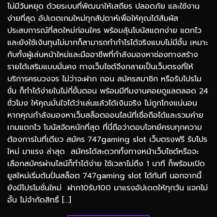
ไม่มีวันหยุด ด้วยระบบที่พัฒนาให้เสถียร ปลอดภัย และใช้งาน
ง่ายที่สุด อัปเดตเกมใหม่ทุกสัปดาห์เพื่อให้คุณได้สัมผัส
ประสบการณ์ที่สดใหม่ก่อนใคร พร้อมลุ้นโบนัสแตกง่าย แตกไว
และยังใช้เงินทุนไม่มากก็สามารถทำกำไรได้จริงแบบไม่มีอั้น เหมาะ
กับทั้งผู้เล่นหน้าใหม่และมืออาชีพที่กำลังมองหาช่องทางสร้าง
รายได้เสริมแบบมั่นคง ทางเว็บไซต์จึงกลายเป็นเว็บตรงที่ให้
บริการครบวงจร ไม่ว่าจะฝาก ถอน สมัครสมาชิก หรือรับโปรโม
ชั่น ก็ทำได้ง่ายในไม่กี่ขั้นตอน พร้อมมีทีมงานคอยดูแลตลอด 24
ชั่วโมง ให้คุณมั่นใจได้ว่าเล่นแล้วได้เงินจริง ไม่ถูกโกงแน่นอน
หากคุณกำลังมองหาเว็บสล็อตออนไลน์ที่เชื่อถือได้และรวมค่าย
เกมแตกไว โบนัสจัดหนักที่สุด ที่นี่ถือว่าตอบโจทย์ครบทุกความ
ต้องการในที่เดียว สมัคร 747gaming slot เว็บตรงฟรี รับโปร
ใหม่ มาแรง ล่าสุด สมัครได้สะดวกทั้งทางหน้าเว็บไซต์หรือจะ
เลือกสมัครผ่านไลน์ก็ทำได้ง่าย ใช้เวลาไม่ถึง 1 นาที ก็พร้อมเปิด
ยูสใหม่เริ่มต้นปั่นสล็อต 747gaming slot ได้ทันที นอกจากนี้
ยังมีโปรโมชั่นใหม่ ฝาก10รับ100 มาแรงอัปเดตให้ทุกวัน แจกไม่
อั้น ไม่จำกัดสิทธิ์ […]