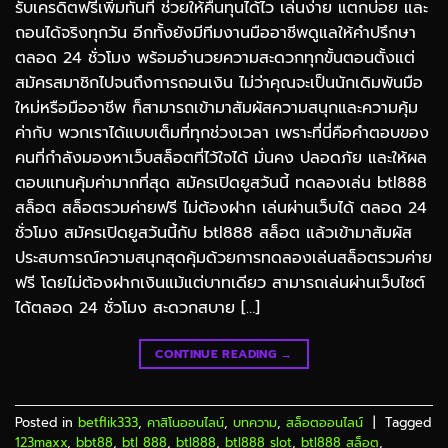
รับเครดิตฟรีเพิ่มทันที ช่วยให้คืนทุนได้ไว เล่นง่าย แตกบ่อย และ
ถอนได้จริงทุกวัน อีกทั้งยังมีทีมงานมืออาชีพดูแลให้คำปรึกษา
ตลอด 24 ชั่วโมง พร้อมอำนวยความสะดวกทุกขั้นตอนตั้งแต่
สมัครสมาชิกไปจนถึงการถอนเงิน ไม่ว่าคุณจะเป็นนักเดิมพันมือ
ใหม่หรือมืออาชีพ ก็สามารถเข้ามาสัมผัสความสนุกและความคุ้ม
ค่ากับ พวกเราได้แบบเต็มที่ทุกช่วงเวลา เพราะที่นี่คือคำตอบของ
คนที่กำลังมองหาเว็บสล็อตที่ไว้ใจได้ มั่นคง ปลอดภัย และให้ผล
ตอบแทนคุ้มค่ามากที่สุด สมัครเปิดยูสวันนี้ ทดลองเล่น btl888
สล็อต สล็อตรวมค่ายฟรี ไม่ต้องฝาก เล่นผ่านเว็บได้ ตลอด 24
ชั่วโมง สมัครเปิดยูสวันนี้กับ btl888 สล็อต แล้วเข้ามาสัมผัส
ประสบการณ์ความสนุกสุดคุ้มด้วยการทดลองเล่นสล็อตรวมค่าย
ฟรี โดยไม่ต้องฝากเงินแม้แต่บาทเดียว สามารถเล่นผ่านเว็บไซต์
ได้ตลอด 24 ชั่วโมง สะดวกสบาย […]
CONTINUE READING
→
Posted in
betflik333
,
คาสิโนออนไลน์
,
บทความ
,
สล็อตออนไลน์
|
Tagged
123maxx
,
bbt88
,
btl 888
,
btl888
,
btl888 slot
,
btl888 สล็อต
,