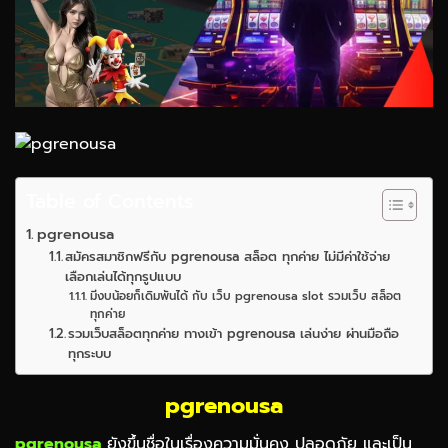
Table of Contents
pgrenousa
สมัครสมาชิกฟรีกับ pgrenousa สล็อต ทุกค่าย ไม่มีค่าใช้จ่าย
เลือกเล่นได้ทุกรูปแบบ
มีงบน้อยก็เดิมพันได้ กับ เว็บ pgrenousa slot รวมเว็บ สล็อต
ทุกค่าย
รวมเว็บสล็อตทุกค่าย ทางเข้า pgrenousa เล่นง่าย ผ่านมือถือ
ทุกระบบ
pgrenousa
pgrenousa
ยังขึ้นชื่อในเรื่องความมั่นคง ปลอดภัย และเป็น