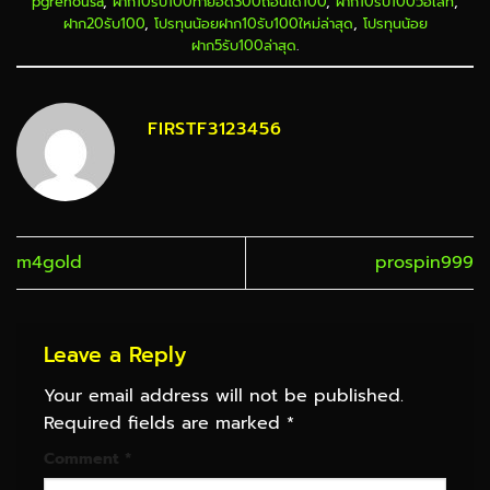
pgrenousa
,
ฝาก10รับ100ทํายอด300ถอนได้100
,
ฝาก10รับ100วอเลท
,
ฝาก20รับ100
,
โปรทุนน้อยฝาก10รับ100ใหม่ล่าสุด
,
โปรทุนน้อย
ฝาก5รับ100ล่าสุด
.
FIRSTF3123456
m4gold
prospin999
Leave a Reply
Your email address will not be published.
Required fields are marked
*
Comment
*