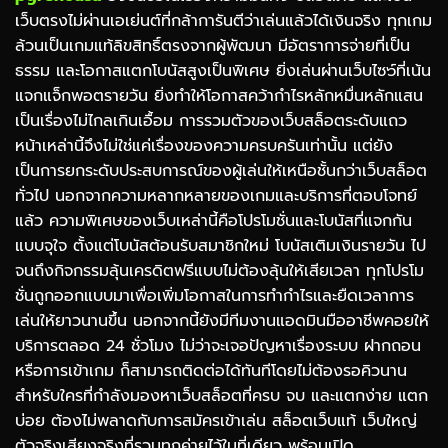
เว็บตรงไม่ผ่านเอเย่นต์ที่กล้าการันตีว่าเล่นแล้วได้เงินจริง ทุกเกม
ล้วนเป็นเกมแท้ลิขสิทธิ์ตรงจากผู้พัฒนา มีอัตราการจ่ายที่เป็น
ธรรม และโอกาสแตกโบนัสสูงเป็นพิเศษ ยิ่งเล่นผ่านเว็บไซ๖์ที่เน้น
แจกแจ็กพอตรายวัน ยิ่งทำให้โอกาสคว้ากำไรหลักหมื่นหลักแสน
เป็นเรื่องไม่ไกลเกินเอื้อม การรวมตัวของเว็บสล็อตระดับแถว
หน้าเหล่านี้จึงไม่ใช่แค่เรื่องของความครบครันเท่านั้น แต่ยัง
เป็นการยกระดับประสบการณ์ของผู้เล่นให้เหนือชั้นกว่าเว็บสล็อต
ทั่วไป นอกจากความหลากหลายของเกมและบริการที่ตอบโจทย์
แล้ว ความพิเศษของเว็บเหล่านี้คือโปรโมชั่นและโบนัสที่แจกกัน
แบบจุใจ ตั้งแต่โบนัสต้อนรับสมาชิกใหม่ โบนัสเติมเงินรายวัน ไป
จนถึงกิจกรรมลุ้นเครดิตฟรีแบบไม่ต้องลุ้นให้เสียเวลา ทุกโปรโม
ชั่นถูกออกแบบมาเพื่อเพิ่มโอกาสในการทำกำไรและยืดเวลาการ
เล่นให้ยาวนานขึ้น นอกจากนี้ยังมีทีมงานแอดมินมืออาชีพคอยให้
บริการตลอด 24 ชั่วโมง ไม่ว่าจะเจอปัญหาเรื่องระบบ ฝากถอน
หรือการเข้าเกม ก็สามารถติดต่อได้ทันทีโดยไม่ต้องรอคิวนาน
สำหรับใครที่กำลังมองหาเว็บสล็อตที่ครบ จบ และแตกง่าย แตก
บ่อย ต้องไม่พลาดกับการสมัครเข้าเล่น สล็อตเว็บแท้ เว็บใหญ่
ตัวจริงเสียงจริงที่รวมทุกค่ายไว้ในที่เดียว พร้อมเปิด