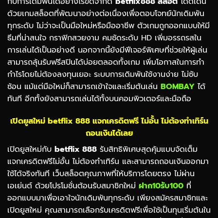
กับการเดิมพันได้อย่างไร้ขีดจำกัด
betflix888 สล็อต
โดดเด่น
ด้วยเกมสล็อตที่พัฒนาอย่างต่อเนื่องเพื่อตอบโจทย์นักเดิมพัน
ทุกระดับ ไม่ว่าจะเป็นมือใหม่หรือมืออาชีพ ตัวเกมถูกออกแบบให้มี
ธีมที่น่าสนใจ กราฟิกสวยงาม คมชัดระดับ HD เพิ่มอรรถรสใน
การเล่นได้เป็นอย่างดี นอกจากนี้ยังมีฟีเจอร์พิเศษที่ช่วยให้ผู้เล่น
สามารถลุ้นรับฟรีสปินได้บ่อยตลอดทั้งเกม เพิ่มโอกาสในการทำ
กำไรโดยไม่ต้องลงทุนเยอะ ระบบการเดิมพันใช้งานง่าย ไม่ซับ
ซ้อน แม้แต่มือใหม่ก็สามารถเข้าใจและเริ่มต้นเล่น
BOMBAY
ได้
ทันที อีกทั้งยังสามารถเล่นได้ทั้งบนคอมพิวเตอร์และมือถือ
เปิดยูสใหม่ betflix 888 แจกเครดิตฟรี ไม่อั้น ไม่ต้องทำเทิร์น
ถอนเงินได้เลย
เปิดยูสใหม่กับ
betflix 888
รับสิทธิพิเศษสุดคุ้มแบบจัดเต็ม
แจกเครดิตฟรีไม่อั้น ไม่ต้องทำเทิร์น และสามารถถอนเงินออกมา
ใช้ได้จริงทันที เว็บสล็อตคุณภาพที่ให้บริการโดยตรง ไม่ผ่าน
เอเย่นต์ ด้วยโปรโมชั่นต้อนรับสมาชิกใหม่
ฝาก10รับ100
ที่
ออกแบบมาเพื่อเอาใจนักเดิมพันทุกระดับ เพียงสมัครสมาชิกและ
เปิดยูสใหม่ คุณสามารถเลือกรับเครดิตฟรีเพื่อใช้เป็นทุนเริ่มต้นใน