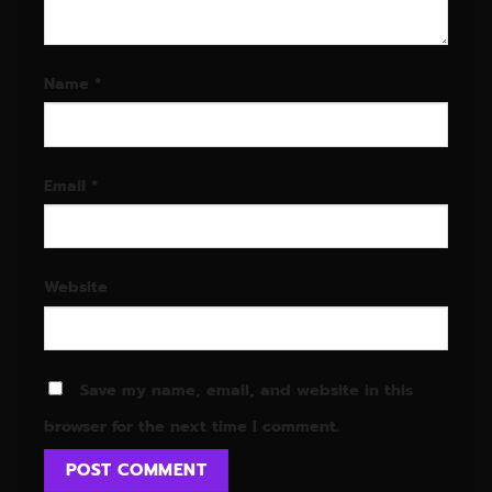
Name
*
Email
*
Website
Save my name, email, and website in this
browser for the next time I comment.