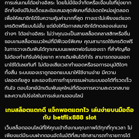
การเล่นเกมได้อย่างอิสระ โดยไม่มีข้อจำกัดหรือเงื่อนไขที่ยุ่งยาก
อีกทั้งยังมีโปรเด็ดและข้อเสนอสุดพิเศษที่อัปเดตใหม่อยู่ตลอด
เพื่อให้สมาชิกได้รับความคุ้มค่ามากที่สุด ทางเราไม่เพียงแต่แจก
เครดิตฟรีแบบไม่อั้น แต่ยังให้โอกาสสมาชิกได้ทดลองเล่นเกม
ต่างๆ ได้อย่างอิสระ ไม่ว่าคุณจะเป็นสายสล็อตคลาสสิกหรือชื่น
ชอบเกมสล็อตแนวใหม่ที่มีฟีเจอร์พิเศษ คุณสามารถใช้เครดิตฟรี
ในการวางเดิมพันได้ทุกเกมบนแพลตฟอร์มของเรา ที่สำคัญคือ
ไม่ต้องทำเทิร์นให้ยุ่งยาก หากเดิมพันได้กำไร สามารถถอนออก
มาใช้ได้เลยทันที ไม่ต้องเสียเวลาทำยอดหรือรอการอนุมัติใดๆ
ทั้งสิ้น ระบบของเราถูกออกแบบมาให้ใช้งานง่าย มีความ
ปลอดภัยสูง และรองรับการทำธุรกรรมผ่านระบบออโต้ที่รวดเร็ว
ทันใจ ตอบโจทย์นักเดิมพันยุคใหม่ที่ต้องการความสะดวกสบาย
และความโปร่งใสในการเล่นเกมออนไลน์
เกมสล็อตแตกดี แจ็กพอตแตกไว เล่นง่ายบนมือถือ
กับ betflix888 slot
เว็บสล็อตออนไลน์ที่ให้คุณเข้าถึงเกมคุณภาพได้ทุกที่ทุกเวลา ไม่
เพียงแต่มีระบบฝากถอนอัตโนมัติที่สมาชิกสามารถทำรายการได้