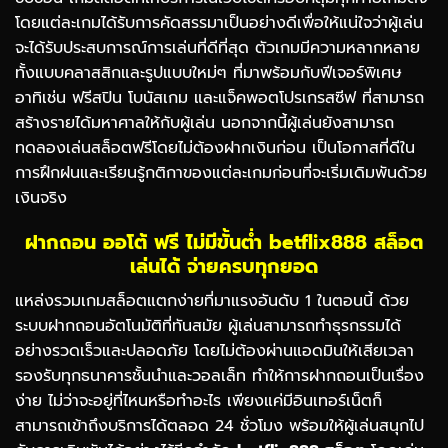
โดยแต่ละเกมได้รับการคัดสรรมาเป็นอย่างดีเพื่อให้แน่ใจว่าผู้เล่น
จะได้รับประสบการณ์การเล่นที่ดีที่สุด ตัวเกมมีความหลากหลาย
ทั้งแบบคลาสสิกและรูปแบบใหม่ๆ ที่มาพร้อมกับฟีเจอร์พิเศษ
อาทิเช่น ฟรีสปิน โบนัสเกม และแจ็คพอตโปรเกรสซีฟ ที่สามารถ
สร้างรายได้มหาศาลให้กับผู้เล่น นอกจากนี้ผู้เล่นยังสามารถ
ทดลองเล่นสล็อตฟรีโดยไม่ต้องฝากเงินก่อน เป็นโอกาสที่ดีใน
การฝึกฝนและเรียนรู้กติกาของแต่ละเกมก่อนที่จะเริ่มเดิมพันด้วย
เงินจริง
ฝากถอน ออโต้ ฟรี ไม่มีขั้นต่ำ betflix888 สล็อต
เล่นได้ จ่ายครบทุกยอด
แหล่งรวมเกมสล็อตแตกง่ายที่มาแรงอันดับ 1 ในตอนนี้ ด้วย
ระบบฝากถอนอัตโนมัติที่ทันสมัย ผู้เล่นสามารถทำธุรกรรมได้
อย่างรวดเร็วและปลอดภัย โดยไม่ต้องผ่านแอดมินให้เสียเวลา
รองรับทุกธนาคารชั้นนำและวอลเล็ท ทำให้การฝากถอนเป็นเรื่อง
ง่าย ไม่ว่าจะอยู่ที่ไหนหรือทำอะไร เพียงแค่มีอินเทอร์เน็ตก็
สามารถเข้าถึงบริการได้ตลอด 24 ชั่วโมง พร้อมให้ผู้เล่นสนุกไป