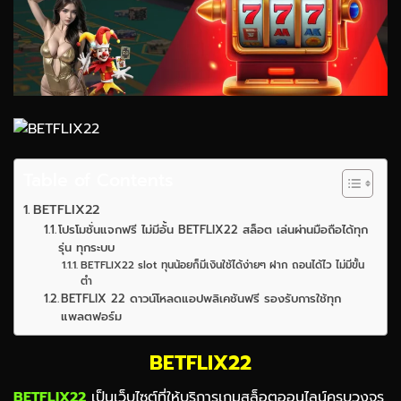
Table of Contents
BETFLIX22
โปรโมชั่นแจกฟรี ไม่มีอั้น BETFLIX22 สล็อต เล่นผ่านมือถือได้ทุก
รุ่น ทุกระบบ
BETFLIX22 slot ทุนน้อยก็มีเงินใช้ได้ง่ายๆ ฝาก ถอนได้ไว ไม่มีขั้น
ต่ำ
BETFLIX 22 ดาวน์โหลดแอปพลิเคชันฟรี รองรับการใช้ทุก
แพลตฟอร์ม
BETFLIX22
BETFLIX22
เป็นเว็บไซต์ที่ให้บริการเกมสล็อตออนไลน์ครบวงจร