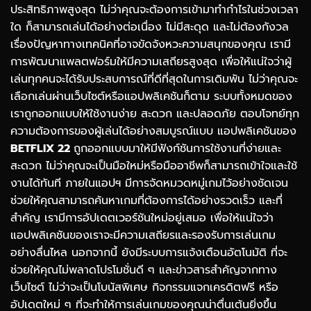
ประสิทธิภาพสูงสุด ไม่ว่าคุณจะต้องการเข้ามาทำกำไรในช่วงเวลา
ใด ก็สามารถเล่นได้อย่างต่อเนื่อง ไม่มีสะดุด และไม่ต้องกังวล
เรื่องปัญหาทางเทคนิคที่อาจขัดจังหวะความสนุกของคุณ เรามี
การพัฒนาแพลตฟอร์มให้มีความเสถียรสูงสุด เพื่อให้แน่ใจว่าผู้
เล่นทุกคนจะได้รับประสบการณ์ที่ดีที่สุดในการเดิมพัน ไม่ว่าคุณจะ
เลือกเล่นผ่านเว็บไซต์หรือแอปพลิเคชันก็ตาม ระบบทั้งหมดของ
เราถูกออกแบบให้ใช้งานง่าย สะดวก และปลอดภัย ตอบโจทย์ทุก
ความต้องการของผู้เล่นได้อย่างสมบูรณ์แบบ แอปพลิเคชันของ
BETFLIX 22
ถูกออกแบบมาให้มีฟังก์ชันการใช้งานที่ง่ายและ
สะดวก ไม่ว่าคุณจะเป็นมือใหม่หรือมืออาชีพก็สามารถเข้าใจและใช้
งานได้ทันที ภายในแอปฯ มีการจัดหมวดหมู่เกมไว้อย่างชัดเจน
ช่วยให้คุณสามารถค้นหาเกมที่ต้องการได้อย่างรวดเร็ว และที่
สำคัญ เรามีการอัปเดตเวอร์ชันใหม่อยู่เสมอ เพื่อให้แน่ใจว่า
แอปพลิเคชันของเราจะมีความเสถียรและรองรับการเล่นเกม
อย่างลื่นไหล นอกจากนี้ ยังมีระบบการแจ้งเตือนอัตโนมัติ ที่จะ
ช่วยให้คุณไม่พลาดโปรโมชั่นดี ๆ และข่าวสารสำคัญจากทาง
เว็บไซต์ ไม่ว่าจะเป็นโบนัสพิเศษ กิจกรรมแจกเครดิตฟรี หรือ
อัปเดตใหม่ ๆ ที่จะทำให้การเล่นเกมของคุณน่าตื่นเต้นยิ่งขึ้น