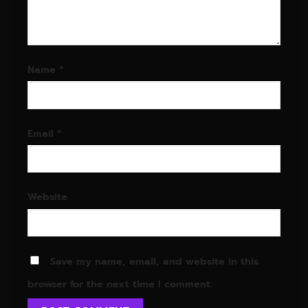
Name
*
Email
*
Website
Save my name, email, and website in this
browser for the next time I comment.