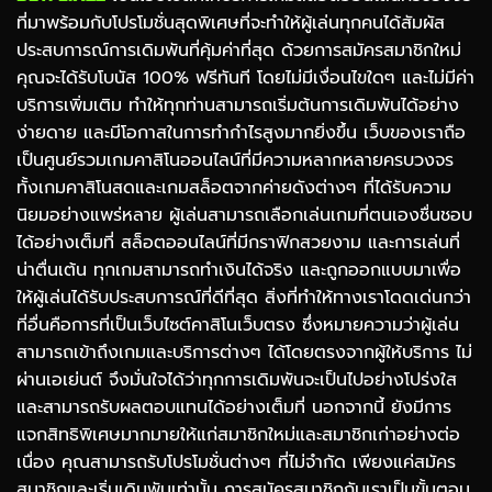
ที่มาพร้อมกับโปรโมชั่นสุดพิเศษที่จะทำให้ผู้เล่นทุกคนได้สัมผัส
ประสบการณ์การเดิมพันที่คุ้มค่าที่สุด ด้วยการสมัครสมาชิกใหม่
คุณจะได้รับโบนัส 100% ฟรีทันที โดยไม่มีเงื่อนไขใดๆ และไม่มีค่า
บริการเพิ่มเติม ทำให้ทุกท่านสามารถเริ่มต้นการเดิมพันได้อย่าง
ง่ายดาย และมีโอกาสในการทำกำไรสูงมากยิ่งขึ้น เว็บของเราถือ
เป็นศูนย์รวมเกมคาสิโนออนไลน์ที่มีความหลากหลายครบวงจร
ทั้งเกมคาสิโนสดและเกมสล็อตจากค่ายดังต่างๆ ที่ได้รับความ
นิยมอย่างแพร่หลาย ผู้เล่นสามารถเลือกเล่นเกมที่ตนเองชื่นชอบ
ได้อย่างเต็มที่ สล็อตออนไลน์ที่มีกราฟิกสวยงาม และการเล่นที่
น่าตื่นเต้น ทุกเกมสามารถทำเงินได้จริง และถูกออกแบบมาเพื่อ
ให้ผู้เล่นได้รับประสบการณ์ที่ดีที่สุด สิ่งที่ทำให้ทางเราโดดเด่นกว่า
ที่อื่นคือการที่เป็นเว็บไซต์คาสิโนเว็บตรง ซึ่งหมายความว่าผู้เล่น
สามารถเข้าถึงเกมและบริการต่างๆ ได้โดยตรงจากผู้ให้บริการ ไม่
ผ่านเอเย่นต์ จึงมั่นใจได้ว่าทุกการเดิมพันจะเป็นไปอย่างโปร่งใส
และสามารถรับผลตอบแทนได้อย่างเต็มที่ นอกจากนี้ ยังมีการ
แจกสิทธิพิเศษมากมายให้แก่สมาชิกใหม่และสมาชิกเก่าอย่างต่อ
เนื่อง คุณสามารถรับโปรโมชั่นต่างๆ ที่ไม่จำกัด เพียงแค่สมัคร
สมาชิกและเริ่มเดิมพันเท่านั้น การสมัครสมาชิกกับเราเป็นขั้นตอน