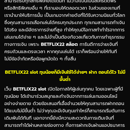
สามารถรับทุกสิทธิพิเศษได้เต็มที่ ไม่ว่าจะเป็นโบนัสเครดิตฟรี
หรือสิทธิพิเศษอื่น ๆ ที่เรามอบให้ตลอดเวลา ในส่วนของเกมที่
เรานำมาให้บริการนั้น เป็นเกมจากค่ายดังที่ได้รับความนิยมทั่วโลก
ซึ่งคุณสามารถเลือกเล่นได้ครบทุกประเภท ทุกเกมสามารถทำเงิน
ได้จริง และมีอัตราการจ่ายที่สูง ทำให้คุณมีโอกาสทำกำไรจากการ
เล่นเกมได้ง่าย ๆ และไม่จำเป็นต้องกังวลเกี่ยวกับการทำธุรกรรม
ทางการเงิน เพราะ
BETFLIX22 สล็อต
การันตีการจ่ายเงินที่
ครบถ้วนและตรงเวลา หากคุณเล่นได้ เราก็พร้อมจ่ายให้ทันที
ไม่มีข้อจำกัดหรือข้อผูกมัดใด ๆ ทั้งสิ้น
BETFLIX22 slot ทุนน้อยก็มีเงินใช้ได้ง่ายๆ ฝาก ถอนได้ไว ไม่มี
ขั้นต่ำ
เว็บ
BETFLIX22 slot
เปิดโอกาสให้ผู้เล่นทุกคน โดยเฉพาะผู้ที่มี
ทุนน้อย ได้เข้ามาร่วมสนุกและทำเงินจากการเล่นเกมออนไลน์
อย่างง่ายดาย ด้วยข้อเสนอที่เอื้ออำนวยให้คุณสามารถฝากถอน
ได้แบบไม่มีขั้นต่ำ ไม่ว่าคุณจะมีเงินทุนเท่าไหร่ก็สามารถเริ่มต้นการ
เดิมพันได้ทันที นอกจากนี้ยังมีความสะดวกในการเติมเงินที่
สามารถทำได้ผ่านหลายช่องทาง ทั้งการฝากเงินผ่านแอปธนาคาร