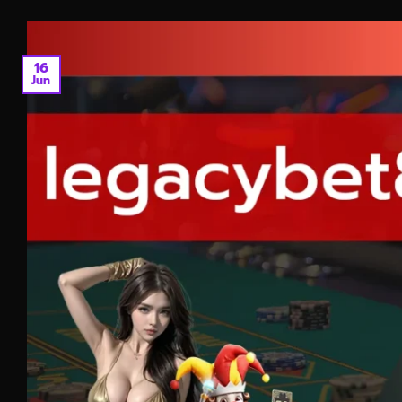
16
Jun