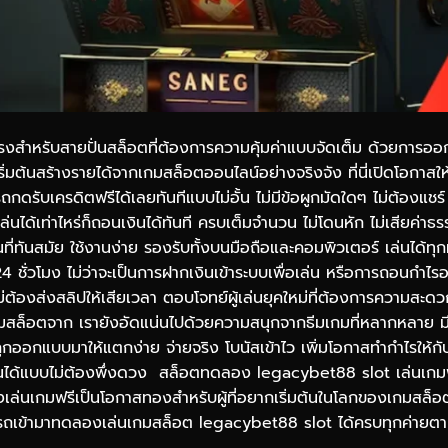
งสำหรับสายปั่นสล็อตที่ต้องการความคุ้มค่าแบบจัดเต็ม ด้วยการออ
ริ่มต้นสร้างรายได้จากเกมสล็อตออนไลน์อย่างจริงจัง ที่นี่เปิดโอกาสให้
ถกดรับเครดิตฟรีได้เลยทันทีแบบไม่อั้น ไม่มีข้อผูกมัดใดๆ ไม่ต้องแชร์
่นได้เท่าไหร่ก็ถอนเงินได้ทันที ครบเต็มจำนวน ไม่โดนหัก ไม่เสียค่าธ
ทันสมัย ใช้งานง่าย รองรับทั้งบนมือถือและคอมพิวเตอร์ เล่นได้ทุกท
 ชั่วโมง ไม่ว่าจะเป็นการฝากเงินเข้าระบบเพื่อเล่น หรือการถอนกำไรอ
ต้องส่งสลิปให้เสียเวลา ตอบโจทย์ผู้เล่นยุคใหม่ที่ต้องการความสะด
ต่เกมสล็อตจาก เรายังอัดแน่นไปด้วยความสนุกจากธีมเกมที่หลากหลาย ม
อกแบบมาให้แตกง่าย จ่ายจริง โบนัสเข้าไว เพิ่มโอกาสทำกำไรให้กับผ
กพันได้แบบไม่ต้องพึ่งดวง สล็อตทดลอง legacybet88 slot เล่นเกมฟรี
ลองเล่นเกมฟรีเป็นโอกาสทองสำหรับผู้ที่อยากเริ่มต้นในโลกของเกมสล็
กคนสามารถเข้ามาทดลองเล่นเกมสล็อต legacybet88 slot ได้ครบทุกค่า