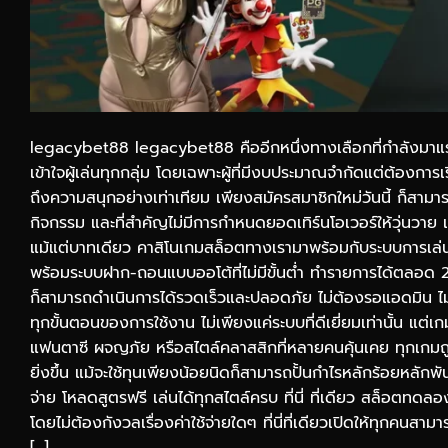
legacybet88 legacybet88 คืออีกหนึ่งทางเลือกที่กำลังมาแร
เข้าใจผู้เล่นทุกกลุ่ม โดยเฉพาะผู้ที่มีงบประมาณจำกัดแต่ต้องการเ
ถึงความสนุกอย่างเท่าเทียม เพียงสมัครสมาชิกใหม่วันนี้ ก็สามาร
กิจกรรม และที่สำคัญไม่มีการกำหนดยอดเทิร์นโอเวอร์ให้วุ่นวาย เล
แม้แต่บาทเดียว คาสิโนเกมสล็อตทางเรามาพร้อมกับระบบการเล่นที่
พร้อมระบบฝาก-ถอนแบบออโต้ที่ไม่มีขั้นต่ำ ทำรายการได้ตลอด 24
ก็สามารถดำเนินการได้รวดเร็วและปลอดภัย ไม่ต้องรอแอดมิน ไม่
ทุกขั้นตอนของการใช้งาน ไม่เพียงแค่ระบบที่ดีเยี่ยมเท่านั้น แ
แฟนตาซี ผจญภัย หรือสไตล์คลาสสิกที่หลายคนคุ้นเคย ทุกเกมถูกอ
ยิ่งขึ้น แม้จะใช้ทุนเพียงน้อยนิดก็สามารถปั้นกำไรหลักร้อยหลั
จ่าย โหลดสูตรฟรี เล่นได้ทุกสไตล์ครบ ที่นี่ ที่เดียว สล็อตทด
โดยไม่ต้องกังวลเรื่องค่าใช้จ่ายใดๆ ที่นี่ที่เดียวเปิดให้ทุ
[…]