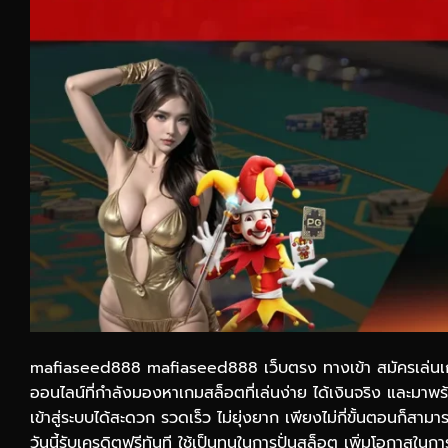
mafiaseed888 mafiaseed888 เว็บตรง ทางเข้า สมัครเล่นเก
ออนไลน์ที่กำลังมองหาเกมสล็อตที่เล่นง่าย ได้เงินจริง และมาพร
เข้าสู่ระบบได้สะดวก รวดเร็ว ไม่ยุ่งยาก เพียงไม่กี่ขั้นตอนก็สามา
วันนี้รับเครดิตฟรีทันที ใช้เป็นทุนในการปั่นสล็อต เพิ่มโอกาสในการท