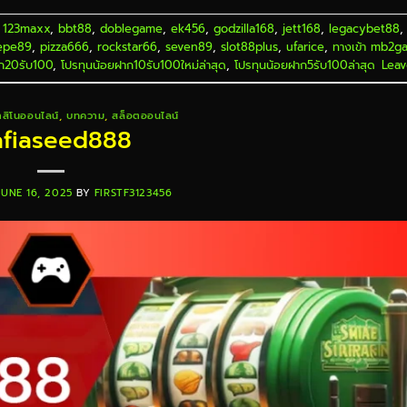
d
123maxx
,
bbt88
,
doblegame
,
ek456
,
godzilla168
,
jett168
,
legacybet88
epe89
,
pizza666
,
rockstar66
,
seven89
,
slot88plus
,
ufarice
,
ทางเข้า mb2g
ก20รับ100
,
โปรทุนน้อยฝาก10รับ100ใหม่ล่าสุด
,
โปรทุนน้อยฝาก5รับ100ล่าสุด
Lea
าสิโนออนไลน์
,
บทความ
,
สล็อตออนไลน์
fiaseed888
JUNE 16, 2025
BY
FIRSTF3123456