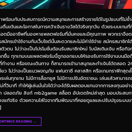
มกับประสบการณ์ความสนุกและการสร้างรายได้ในรูปแบบที่ไม่ซ้ำใค
ามตื่นเต้นและโอกาสในการคว้าเงินรางวัลได้จริงทุกวัน ด้วยระบบเกมที่ท
กปั่นสล็อตมืออาชีพที่มองหาแพลตฟอร์มที่มั่นคงและมีคุณภาพ พวกเราจึง
ครเข้าใช้งานกับเว็บไซต์นั้นสะดวกและไม่มีค่าใช้จ่าย สมัครสมาชิกได
ตัวตน ไม่ว่าจะเป็นโปรโมชั่นต้อนรับสมาชิกใหม่ โบนัสเติมเงิน หรือก
มากขึ้น ทุกเกมบนแพลตฟอร์มนี้ถูกออกแบบให้รองรับการใช้งานบนมือถื
าน ที่ทำงาน หรือขณะเดินทาง ก็สามารถเข้ามาสนุกและทำเงินได้ตลอด 2
่เดียว ไม่ว่าจะเป็นแนวผจญภัย แฟนตาซี คลาสสิก หรือเกมกราฟิกสุดล้ำก
ล่นทุกเกม ไม่มีการล็อกยูส ไม่มีการปรับอัตราชนะ เล่นแล้วสามารถ
ม่กี่วินาที ทำให้ผู้เล่นมั่นใจได้ว่าจะได้รับผลตอบแทนจากการลงทุนอย่างค
วลา ปลอดภัย ลิงก์ mb2game สล็อต อัปเดตใหม่ล่าสุด มอบประสบก
่างแท้จริง ด้วยความใส่ใจจากทีมพัฒนาที่คอยดูแลและปรับปรุงระบบเก
]
ONTINUE READING
→