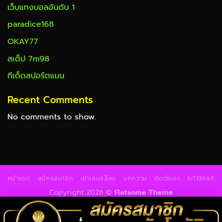
เว็บแทงบอลอันดับ 1
paradice168
OKAY77
สเต็ป 7m98
ทีเด็ดสปอร์ตแมน
Recent Comments
No comments to show.
หน้าแรก
สมัครสมาชิก
เข้าเล่นสล็อต
บทความ
ติดต่อเรา
SITEMAP
Copyright 2026 ©
Flatsome Theme