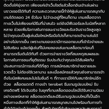
ติดตั้งให้ยุ่งยาก เพียงแค่เข้าเว็บไซต์แล้วล็อกอินเข้าเล่นผ่าน
บราวเซอร์ได้ทันที ความสะดวกสบายนี้ทำให้ผู้เล่นสามารถสนุกกับ
เกมได้ตลอด 24 ชั่วโมง ไม่ว่าจะอยู่ที่ไหนก็ตาม เกมสล็อตจาก
ทางเว็บไม่เพียงแค่มีธีมที่น่าสนใจ แต่ยังมีฟีเจอร์และโบนัสที่หลาก
หลาย ช่วยเพิ่มโอกาสในการชนะรางวัลและรับเงินรางวัลสูงสุด
ไม่ว่าคุณจะเป็นผู้เล่นมือใหม่หรือมือโปรก็สามารถเข้ามาเล่นได้
อย่างไม่ยากเย็น เพราะเกมของเรามีการออกแบบที่เข้าใจง่ายและ
ไม่ซับซ้อน แม้แต่ผู้เล่นที่ไม่เคยลองเล่นเกมสล็อตมาก่อนก็
สามารถเริ่มต้นได้ทันที ด้วยการจ่ายรางวัลที่สมเหตุสมผลและ
โอกาสในการชนะที่ยุติธรรม รับประกันว่าคุณจะได้สัมผัสกับ
ประสบการณ์การเล่นที่ดีที่สุด การสมัครสมาชิกง่ายดายและ
รวดเร็ว ไม่ต้องใช้เวลานาน และเมื่อสมัครแล้วคุณยังสามารถเข้า
ถึงโบนัสพิเศษและโปรโมชั่นดี ๆ ที่ทางเรามีให้กับสมาชิกใหม่อีก
ด้วย สล็อตแตกดี ทางเข้า terobet ธีมเกมรูปแบบใหม่ รับ
เครดิตฟรี ได้เงินจริง ในยุคที่เกมสล็อตออนไลน์ได้รับความนิยม
อย่างแพร่หลาย สล็อตแตกดีและมีธีมเกมรูปแบบใหม่ก็เป็นอีก
หนึ่งทางเลือกที่ทำให้ผู้เล่นสามารถสนุกสนานไปพร้อมกับการทำ
กำไรได้อย่างไม่ยากเย็น สำหรับใครที่กำลังมองหาประสบการณ์