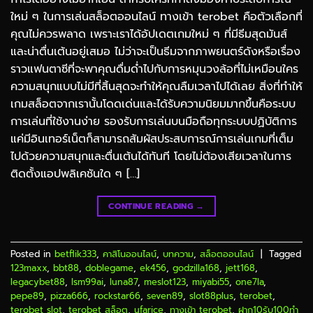
ใหม่ ๆ ในการเล่นสล็อตออนไลน์ ทางเข้า terobet คือตัวเลือกที่
คุณไม่ควรพลาด เพราะเราได้อัปเดตเกมใหม่ ๆ ที่มีธีมสุดมันส์
และน่าตื่นเต้นอยู่เสมอ ไม่ว่าจะเป็นธีมจากภาพยนตร์ดังหรือเรื่อง
ราวแฟนตาซีที่จะพาคุณดื่มด่ำไปกับการหมุนวงล้อที่ไม่เหมือนใคร
ความสนุกแบบไม่มีที่สิ้นสุดจะทำให้คุณลืมเวลาไปได้เลย สิ่งที่ทำให้
เกมสล็อตจากเรานั้นโดดเด่นและได้รับความนิยมมากขึ้นคือระบบ
การเล่นที่ใช้งานง่าย รองรับการเล่นบนมือถือทุกระบบปฏิบัติการ
แค่มีอินเทอร์เน็ตก็สามารถสัมผัสประสบการณ์การเล่นเกมที่เต็ม
ไปด้วยความสนุกและตื่นเต้นได้ทันที โดยไม่ต้องเสียเวลาในการ
ติดตั้งแอปพลิเคชันใด ๆ […]
CONTINUE READING
→
Posted in
betflik333
,
คาสิโนออนไลน์
,
บทความ
,
สล็อตออนไลน์
|
Tagged
123maxx
,
bbt88
,
doblegame
,
ek456
,
godzilla168
,
jett168
,
legacybet88
,
lsm99ai
,
luna87
,
meslot123
,
miyabi55
,
one7la
,
pepe89
,
pizza666
,
rockstar66
,
seven89
,
slot88plus
,
terobet
,
terobet slot
,
terobet สล็อต
,
ufarice
,
ทางเข้า terobet
,
ฝาก10รับ100ทํา