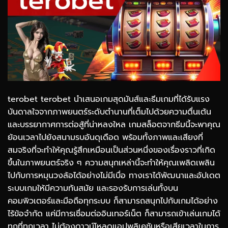
terobet terobet นำเสนอเกมสุดมันส์และธีมเกมที่ได้รับแรง
บันดาลใจจากภาพยนตร์ระดับตำนานที่เต็มไปด้วยความตื่นเต้น
และบรรยากาศการต่อสู้ที่น่าหลงใหล เกมสล็อตจากธีมนี้จะพาคุณ
ย้อนเวลาไปยังสนามรบอันดุเดือด พร้อมทั้งภาพและเสียงที่
สมจริงที่จะทำให้คุณรู้สึกเหมือนเป็นส่วนหนึ่งของเรื่องราวที่เกิด
ขึ้นในภาพยนตร์จริง ๆ ความสนุกเหล่านี้จะทำให้คุณเพลิดเพลิน
ไปกับการหมุนวงล้อได้อย่างไม่มีเบื่อ ทางเราได้พัฒนาและอัปเดต
ระบบเกมให้มีความทันสมัย และรองรับการเล่นทั้งบน
คอมพิวเตอร์และมือถือทุกระบบ ก็สามารถสนุกไปกับเกมได้อย่าง
ไร้ข้อจำกัด แค่มีการเชื่อมต่ออินเทอร์เน็ต ก็สามารถเข้าเล่นเกมได้
ทุกที่ทุกเวลา ไม่ต้องดาวน์โหลดแอปพลิเคชันหรือเสียเวลาในการ