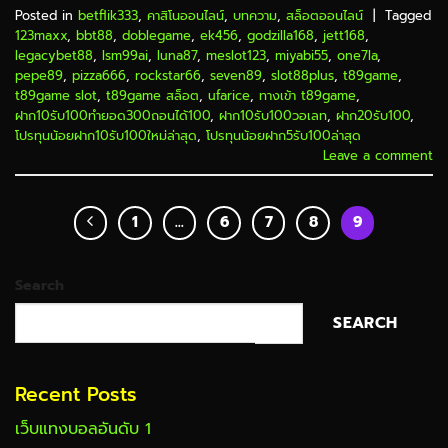
Posted in
betflik333
,
คาสิโนออนไลน์
,
บทความ
,
สล็อตออนไลน์
|
Tagged
123maxx
,
bbt88
,
doblegame
,
ek456
,
godzilla168
,
jett168
,
legacybet88
,
lsm99ai
,
luna87
,
meslot123
,
miyabi55
,
one7la
,
pepe89
,
pizza666
,
rockstar66
,
seven89
,
slot88plus
,
t89game
,
t89game slot
,
t89game สล็อต
,
ufarice
,
ทางเข้า t89game
,
ฝาก10รับ100ทํายอด300ถอนได้100
,
ฝาก10รับ100วอเลท
,
ฝาก20รับ100
,
โปรทุนน้อยฝาก10รับ100ใหม่ล่าสุด
,
โปรทุนน้อยฝาก5รับ100ล่าสุด
Leave a comment
1
…
6
7
8
9
Search
SEARCH
Recent Posts
เว็บแทงบอลอันดับ 1