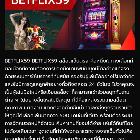
BETFLIX59 BETFLIX59 สล็อตเว็บตรง คือหนึ่งในทางเลือกที่
ตอบโจทย์ความต้องการของนักเดิมพันในยุคนี้ได้อย่างแท้จริง
ด้วยระบบการให้บริการที่ทันสมัย รองรับผู้เล่นได้อย่างไร้ขีดจำกัด
และยังมีการดูแลลูกค้าอย่างทั่วถึงตลอด 24 ชั่วโมง ไม่ว่าคุณจะ
เป็นผู้เล่นมือใหม่หรือเซียนสล็อต ก็สามารถเข้าร่วมสนุกกับเกม
ต่าง ๆ ได้อย่างลื่นไหลไม่มีสะดุด ที่นี่คือแหล่งรวมเกมสล็อต
คุณภาพ แตกง่าย แตกดีจากค่ายชั้นนำทั่วโลกซึ่งถูกรวบรวมไว้
ให้คุณได้เลือกเล่นมากกว่า 500 เกมในที่เดียว พร้อมด้วยระบบ
การจัดหมวดหมู่ที่ชัดเจน ค้นหาเกมที่ชอบได้ง่าย เล่นได้ทันทีโดย
ไม่ต้องเสียเวลา จุดเด่นที่ทำให้พวกเราแตกต่างจากเว็บทั่วไปคือ
ความคุ้มค่าตั้งแต่เริ่มต้นสมัครสมาชิก เพราะที่นี่คุณสามารถ