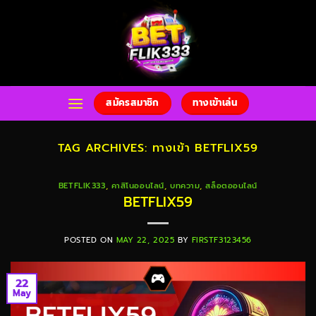
Skip
to
content
สมัครสมาชิก
ทางเข้าเล่น
TAG ARCHIVES:
ทางเข้า BETFLIX59
BETFLIK333
,
คาสิโนออนไลน์
,
บทความ
,
สล็อตออนไลน์
BETFLIX59
POSTED ON
MAY 22, 2025
BY
FIRSTF3123456
22
May