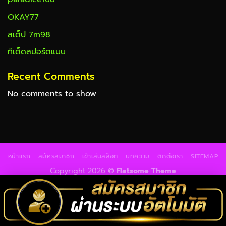
OKAY77
สเต็ป 7m98
ทีเด็ดสปอร์ตแมน
Recent Comments
No comments to show.
หน้าแรก
สมัครสมาชิก
เข้าเล่นสล็อต
บทความ
ติดต่อเรา
SITEMAP
Copyright 2026 ©
Flatsome Theme