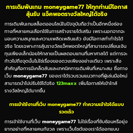
การเดิมพันเกม moneygame77 ให้ทุกท่านมีโอกาส
ลุ้นรับ แจ็คพอตรางวัลใหญ่ได้จริง
การเดิมพันเกมสล็อตออนไลน์ในปัจจุบันถือว่าเป็นอีกหนึ่งช่อง
ทางที่หลายคนเลือกใช้ในการสร้างรายได้เสริม เพราะนอกจากจะ
มอบความสนุกและความเพลิดเพลินแล้ว ยังมีโอกาสทำกำไรได้
จริง โดยเฉพาะการลุ้นรางวัลแจ็คพอตใหญ่ที่สามารถเปลี่ยนเงิน
ทุนเพียงเล็กน้อยให้กลายเป็นผลตอบแทนที่มหาศาลได้ แต่การจะ
ก้าวไปถึงจุดนั้นไม่ใช่เรื่องของดวงเพียงอย่างเดียว เพราะสิ่ง
สำคัญคือการมีเคล็ดลับและเทคนิคการเดิมพันที่เหมาะสม ซึ่งทาง
เว็บ
moneygame77
ของเราได้รวบรวมแนวทางที่ผู้เล่นมือใหม่
สามารถนำไปปรับใช้ได้จริง
123maxx
เพิ่มโอกาสให้เข้าใกล้
รางวัลใหญ่ได้มากขึ้น
การเข้าใช้งานที่เว็บ moneygame77 ทำความเข้าใจได้แบบ
รวดเร็ว
การเข้าใช้งานที่เว็บ
moneygame77
ไม่ใช่เรื่องที่ซับซ้อนหรือยุ่ง
ยากอย่างที่หลายคนกังวล เพราะเว็บไซต์ของเราได้ออกแบบ