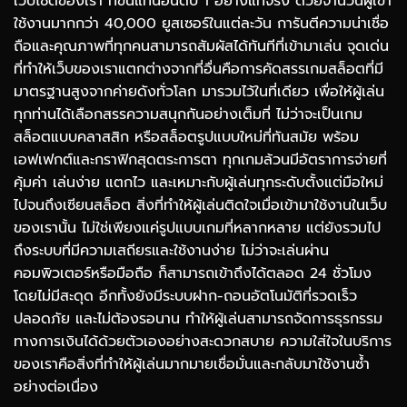
เว็บไซต์ของเรา ที่ขึ้นแท่นอันดับ 1 อย่างแท้จริง ด้วยจำนวนผู้เข้า
ใช้งานมากกว่า 40,000 ยูสเซอร์ในแต่ละวัน การันตีความน่าเชื่อ
ถือและคุณภาพที่ทุกคนสามารถสัมผัสได้ทันทีที่เข้ามาเล่น จุดเด่น
ที่ทำให้เว็บของเราแตกต่างจากที่อื่นคือการคัดสรรเกมสล็อตที่มี
มาตรฐานสูงจากค่ายดังทั่วโลก มารวมไว้ในที่เดียว เพื่อให้ผู้เล่น
ทุกท่านได้เลือกสรรความสนุกกันอย่างเต็มที่ ไม่ว่าจะเป็นเกม
สล็อตแบบคลาสสิก หรือสล็อตรูปแบบใหม่ที่ทันสมัย พร้อม
เอฟเฟกต์และกราฟิกสุดตระการตา ทุกเกมล้วนมีอัตราการจ่ายที่
คุ้มค่า เล่นง่าย แตกไว และเหมาะกับผู้เล่นทุกระดับตั้งแต่มือใหม่
ไปจนถึงเซียนสล็อต สิ่งที่ทำให้ผู้เล่นติดใจเมื่อเข้ามาใช้งานในเว็บ
ของเรานั้น ไม่ใช่เพียงแค่รูปแบบเกมที่หลากหลาย แต่ยังรวมไป
ถึงระบบที่มีความเสถียรและใช้งานง่าย ไม่ว่าจะเล่นผ่าน
คอมพิวเตอร์หรือมือถือ ก็สามารถเข้าถึงได้ตลอด 24 ชั่วโมง
โดยไม่มีสะดุด อีกทั้งยังมีระบบฝาก-ถอนอัตโนมัติที่รวดเร็ว
ปลอดภัย และไม่ต้องรอนาน ทำให้ผู้เล่นสามารถจัดการธุรกรรม
ทางการเงินได้ด้วยตัวเองอย่างสะดวกสบาย ความใส่ใจในบริการ
ของเราคือสิ่งที่ทำให้ผู้เล่นมากมายเชื่อมั่นและกลับมาใช้งานซ้ำ
อย่างต่อเนื่อง