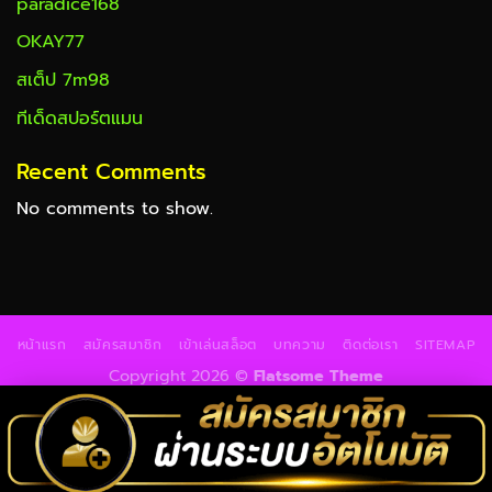
paradice168
OKAY77
สเต็ป 7m98
ทีเด็ดสปอร์ตแมน
Recent Comments
No comments to show.
หน้าแรก
สมัครสมาชิก
เข้าเล่นสล็อต
บทความ
ติดต่อเรา
SITEMAP
Copyright 2026 ©
Flatsome Theme