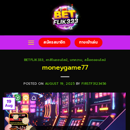
Skip
to
content
สมัครสมาชิก
ทางเข้าเล่น
BETFLIK333
,
คาสิโนออนไลน์
,
บทความ
,
สล็อตออนไลน์
moneygame77
POSTED ON
AUGUST 19, 2025
BY
FIRSTF3123456
19
Aug