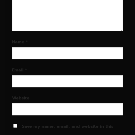
Name
*
Email
*
Website
Save my name, email, and website in this