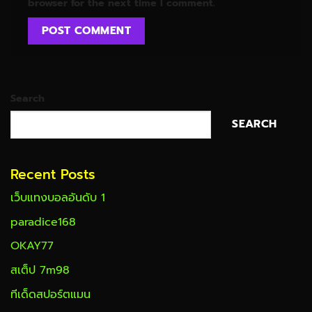
browser for the next time I comment.
Search
SEARCH
Recent Posts
เว็บแทงบอลอันดับ 1
paradice168
OKAY77
สเต็ป 7m98
ทีเด็ดสปอร์ตแมน