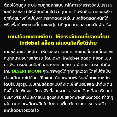
ต้องใช้ทุนสูง ระบบเกมถูกออกแบบมาให้การจ่ายรางวัลเป็นธรรม
และโปร่งใส ทำให้ผู้เล่นมั่นใจได้ว่า ทุกการเดิมพันมีโอกาสชนะจริง
อีกทั้งสมาชิกใหม่ยังสามารถทดลองเล่นเกมสล็อตแตกหนักได้
ฟรี เพื่อค้นพบเกมที่ง่ายและคุ้มค่าที่สุดก่อนลงสนามเดิมพันจริง
เกมสล็อตแตกหนักๆ ให้การเล่นเกมที่ยอดเยี่ยม
indobet สล็อต เล่นบนมือถือได้ง่าย
เกมสล็อตแตกหนักๆ ให้ประสบการณ์การเล่นเกมที่ยอดเยี่ยมและ
สนุกสนานอย่างแท้จริง โดยเฉพาะ
indobet
สล็อต
ที่ออกแบบ
มาเพื่อการเล่นบนมือถืออย่างสะดวกสบาย ผู้เล่นสามารถเข้าถึง
เกม
DESERT MOON
คุณภาพสูงได้ทุกที่ทุกเวลา โดยไม่จำเป็น
ต้องเดินทางไปยังคาสิโนแบบเดิม แพลตฟอร์มสล็อตแตกหนัก
ได้ปรับปรุงรูปแบบเกมสล็อตแบบดั้งเดิมให้ทันสมัยและน่าตื่นเต้น
ยิ่งขึ้น ไม่เพียงแต่มีกราฟิกที่สวยงามและระบบเสียงที่สมจริง แต่
ยังมาพร้อมกับโอกาสชนะสูงและโบนัสแจ็คพอตที่แตกจริง ทำให้ผู้
เล่นสามารถเพลิดเพลินไปกับความตื่นเต้นของการชนะรางวัล
ใหญ่ได้อย่างรวดเร็ว