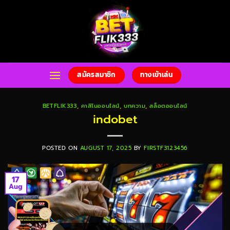
Skip
to
content
สมัครสมาชิก
ทางเข้าเล่น
BETFLIK333
,
คาสิโนออนไลน์
,
บทความ
,
สล็อตออนไลน์
indobet
POSTED ON
AUGUST 17, 2025
BY
FIRSTF3123456
17
Aug